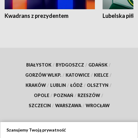
Kwadrans z prezydentem
Lubelska piłk
BIAŁYSTOK
/
BYDGOSZCZ
/
GDAŃSK
/
GORZÓW WLKP.
/
KATOWICE
/
KIELCE
/
KRAKÓW
/
LUBLIN
/
ŁÓDŹ
/
OLSZTYN
/
OPOLE
/
POZNAŃ
/
RZESZÓW
/
SZCZECIN
/
WARSZAWA
/
WROCŁAW
Szanujemy Twoją prywatność
Dołącz do nas: