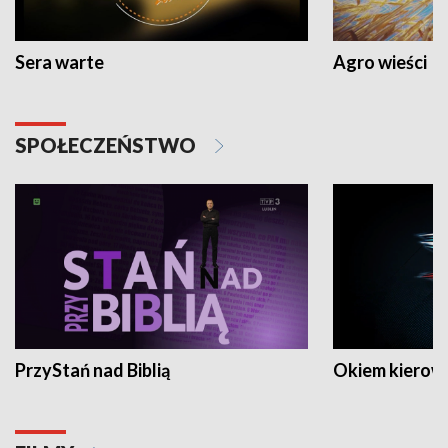
Sera warte
Agro wieści
SPOŁECZEŃSTWO
PrzyStań nad Biblią
Okiem kierow