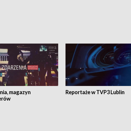
nia, magazyn
Reportaże w TVP3 Lublin
erów