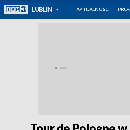
POWRÓT DO
LUBLIN
AKTUALNOŚCI
PRO
TVP REGIONY
Tour de Pologne w 