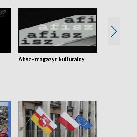
Afisz - magazyn kulturalny
Zobacz, co s