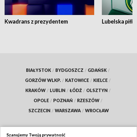
Kwadrans z prezydentem
Lubelska piłk
BIAŁYSTOK
/
BYDGOSZCZ
/
GDAŃSK
/
GORZÓW WLKP.
/
KATOWICE
/
KIELCE
/
KRAKÓW
/
LUBLIN
/
ŁÓDŹ
/
OLSZTYN
/
OPOLE
/
POZNAŃ
/
RZESZÓW
/
SZCZECIN
/
WARSZAWA
/
WROCŁAW
Szanujemy Twoją prywatność