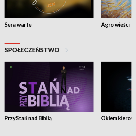
Sera warte
Agro wieści
SPOŁECZEŃSTWO
PrzyStań nad Biblią
Okiem kierow