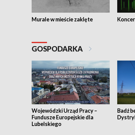
Murale w mieście zaklęte
Koncer
GOSPODARKA
Wojewódzki Urząd Pracy –
Badź b
Fundusze Europejskie dla
Dystry
Lubelskiego