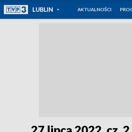
POWRÓT DO
LUBLIN
AKTUALNOŚCI
PRO
TVP REGIONY
27 lipca 2022, cz. 2