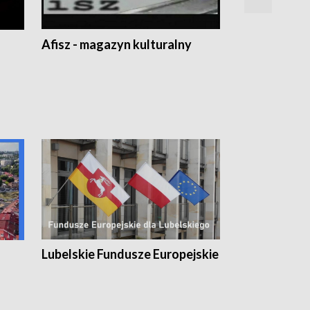
Afisz - magazyn kulturalny
Zobacz, co s
Lubelskie Fundusze Europejskie