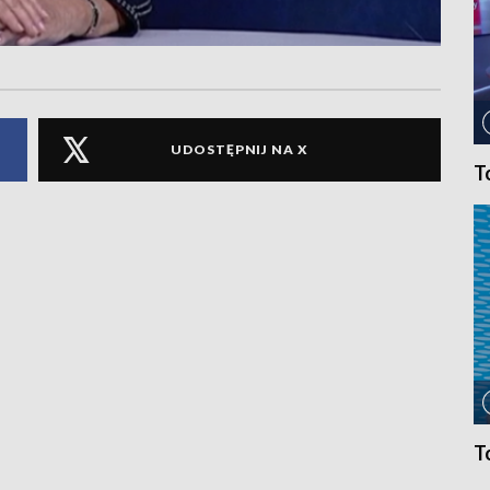
UDOSTĘPNIJ NA X
T
T