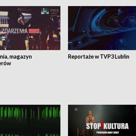
nia, magazyn
Reportaże w TVP3 Lublin
erów