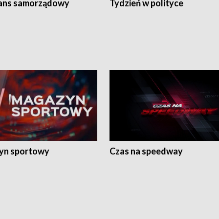
ans samorządowy
Tydzień w polityce
yn sportowy
Czas na speedway