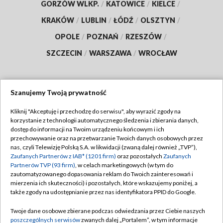
GORZÓW WLKP.
/
KATOWICE
/
KIELCE
/
KRAKÓW
/
LUBLIN
/
ŁÓDŹ
/
OLSZTYN
/
OPOLE
/
POZNAŃ
/
RZESZÓW
/
SZCZECIN
/
WARSZAWA
/
WROCŁAW
Szanujemy Twoją prywatność
Dołącz do nas:
Kliknij "Akceptuję i przechodzę do serwisu", aby wyrazić zgody na
korzystanie z technologii automatycznego śledzenia i zbierania danych,
TVP
dostęp do informacji na Twoim urządzeniu końcowym i ich
Abonament TVP
przechowywanie oraz na przetwarzanie Twoich danych osobowych przez
Regulamin TVP
nas, czyli Telewizję Polską S.A. w likwidacji (zwaną dalej również „TVP”),
Emisja w TVP
Polityka prywatności
Zaufanych Partnerów z IAB* (1201 firm)
oraz pozostałych
Zaufanych
Partnerów TVP (93 firm)
, w celach marketingowych (w tym do
Centrum informacji TVP
Moje zgody
zautomatyzowanego dopasowania reklam do Twoich zainteresowań i
mierzenia ich skuteczności) i pozostałych, które wskazujemy poniżej, a
Naziemna Telewizja Cyfrowa
Pomoc
także zgody na udostępnianie przez nas identyfikatora PPID do Google.
Sklep TVP
Biuro reklamy
Twoje dane osobowe zbierane podczas odwiedzania przez Ciebie naszych
Rada Programowa
Kontakt
poszczególnych serwisów
zwanych dalej „Portalem”, w tym informacje