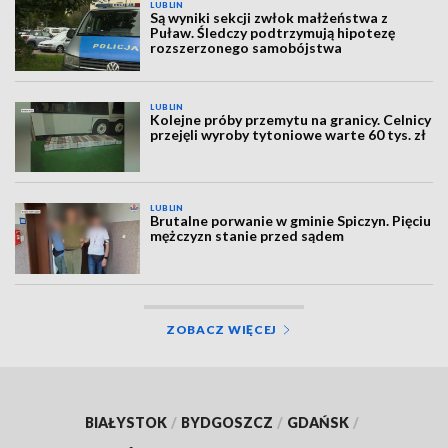
LUBLIN
Są wyniki sekcji zwłok małżeństwa z
Puław. Śledczy podtrzymują hipotezę
rozszerzonego samobójstwa
LUBLIN
Kolejne próby przemytu na granicy. Celnicy
przejęli wyroby tytoniowe warte 60 tys. zł
LUBLIN
Brutalne porwanie w gminie Spiczyn. Pięciu
mężczyzn stanie przed sądem
ZOBACZ WIĘCEJ
BIAŁYSTOK
/
BYDGOSZCZ
/
GDAŃSK
/