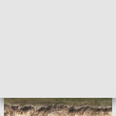
POWRÓT DO
LUBLIN
TVP REGIONY
Poszukiwania na Wieprzu
2022-07-25