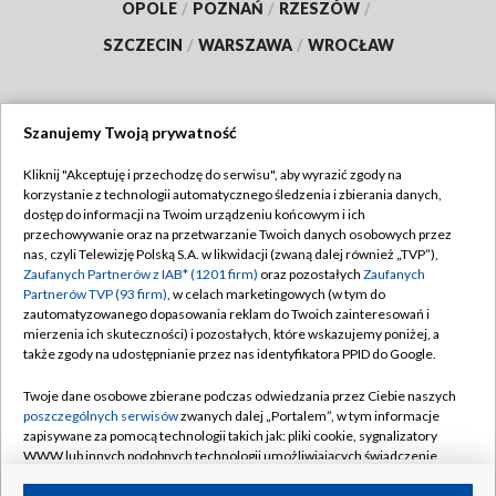
OPOLE
/
POZNAŃ
/
RZESZÓW
/
SZCZECIN
/
WARSZAWA
/
WROCŁAW
Szanujemy Twoją prywatność
Dołącz do nas:
Kliknij "Akceptuję i przechodzę do serwisu", aby wyrazić zgody na
korzystanie z technologii automatycznego śledzenia i zbierania danych,
TVP
dostęp do informacji na Twoim urządzeniu końcowym i ich
Abonament TVP
przechowywanie oraz na przetwarzanie Twoich danych osobowych przez
Regulamin TVP
nas, czyli Telewizję Polską S.A. w likwidacji (zwaną dalej również „TVP”),
Emisja w TVP
Polityka prywatności
Zaufanych Partnerów z IAB* (1201 firm)
oraz pozostałych
Zaufanych
Partnerów TVP (93 firm)
, w celach marketingowych (w tym do
Centrum informacji TVP
Moje zgody
zautomatyzowanego dopasowania reklam do Twoich zainteresowań i
mierzenia ich skuteczności) i pozostałych, które wskazujemy poniżej, a
Naziemna Telewizja Cyfrowa
Pomoc
także zgody na udostępnianie przez nas identyfikatora PPID do Google.
Sklep TVP
Biuro reklamy
Twoje dane osobowe zbierane podczas odwiedzania przez Ciebie naszych
Rada Programowa
Kontakt
poszczególnych serwisów
zwanych dalej „Portalem”, w tym informacje
zapisywane za pomocą technologii takich jak: pliki cookie, sygnalizatory
System NOS
WWW lub innych podobnych technologii umożliwiających świadczenie
dopasowanych i bezpiecznych usług, personalizację treści oraz reklam,
Informacje o nadawcy
Kanały
udostępnianie funkcji mediów społecznościowych oraz analizowanie