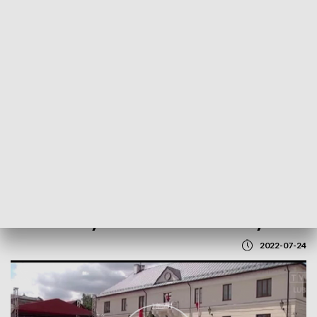
POWRÓT DO
LUBLIN
TVP REGIONY
Rocznica wyzwolenia Szczebrzeszyna
2022-07-24