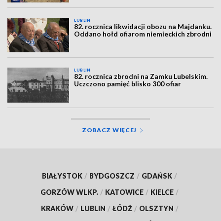
LUBLIN
82. rocznica likwidacji obozu na Majdanku.
Oddano hołd ofiarom niemieckich zbrodni
LUBLIN
82. rocznica zbrodni na Zamku Lubelskim.
Uczczono pamięć blisko 300 ofiar
ZOBACZ WIĘCEJ
BIAŁYSTOK
/
BYDGOSZCZ
/
GDAŃSK
/
GORZÓW WLKP.
/
KATOWICE
/
KIELCE
/
KRAKÓW
/
LUBLIN
/
ŁÓDŹ
/
OLSZTYN
/