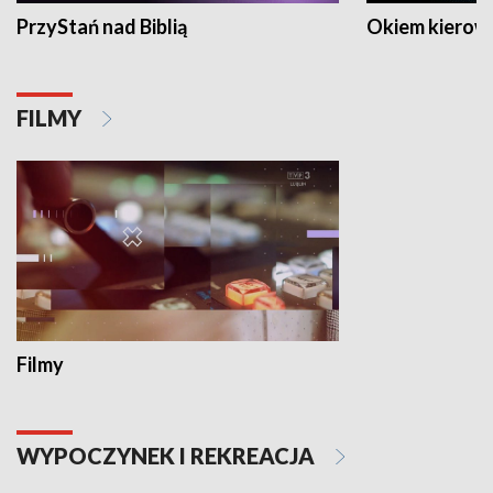
PrzyStań nad Biblią
Okiem kierow
FILMY
Filmy
WYPOCZYNEK I REKREACJA