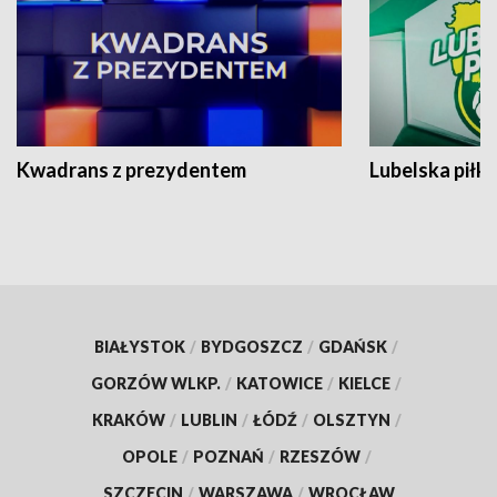
Kwadrans z prezydentem
Lubelska piłk
BIAŁYSTOK
/
BYDGOSZCZ
/
GDAŃSK
/
GORZÓW WLKP.
/
KATOWICE
/
KIELCE
/
KRAKÓW
/
LUBLIN
/
ŁÓDŹ
/
OLSZTYN
/
OPOLE
/
POZNAŃ
/
RZESZÓW
/
SZCZECIN
/
WARSZAWA
/
WROCŁAW