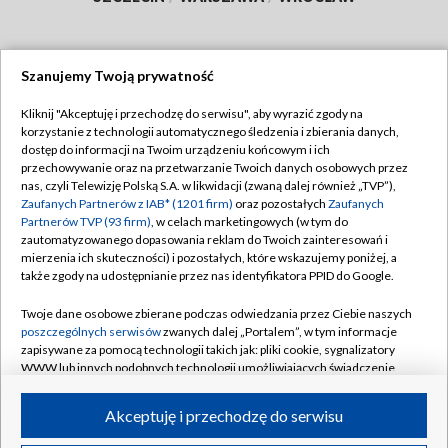
Szanujemy Twoją prywatność
Dołącz do nas:
Kliknij "Akceptuję i przechodzę do serwisu", aby wyrazić zgody na
korzystanie z technologii automatycznego śledzenia i zbierania danych,
TVP
dostęp do informacji na Twoim urządzeniu końcowym i ich
Abonament TVP
przechowywanie oraz na przetwarzanie Twoich danych osobowych przez
Regulamin TVP
nas, czyli Telewizję Polską S.A. w likwidacji (zwaną dalej również „TVP”),
Emisja w TVP
Polityka prywatności
Zaufanych Partnerów z IAB* (1201 firm)
oraz pozostałych
Zaufanych
Partnerów TVP (93 firm)
, w celach marketingowych (w tym do
Centrum informacji TVP
Moje zgody
zautomatyzowanego dopasowania reklam do Twoich zainteresowań i
mierzenia ich skuteczności) i pozostałych, które wskazujemy poniżej, a
Naziemna Telewizja Cyfrowa
Pomoc
także zgody na udostępnianie przez nas identyfikatora PPID do Google.
Sklep TVP
Biuro reklamy
Twoje dane osobowe zbierane podczas odwiedzania przez Ciebie naszych
Rada Programowa
Kontakt
poszczególnych serwisów
zwanych dalej „Portalem”, w tym informacje
zapisywane za pomocą technologii takich jak: pliki cookie, sygnalizatory
System NOS
WWW lub innych podobnych technologii umożliwiających świadczenie
dopasowanych i bezpiecznych usług, personalizację treści oraz reklam,
Informacje o nadawcy
Kanały
udostępnianie funkcji mediów społecznościowych oraz analizowanie
Akceptuję i przechodzę do serwisu
ruchu w Internecie.
Program dla prasy
©2026 Telewizja Polska S.A. w likwidacji