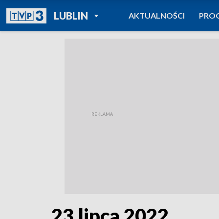
POWRÓT DO
LUBLIN
AKTUALNOŚCI
PRO
TVP REGIONY
23 lipca 2022