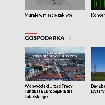
Murale w mieście zaklęte
Koncer
GOSPODARKA
Wojewódzki Urząd Pracy –
Badź b
Fundusze Europejskie dla
Dystry
Lubelskiego