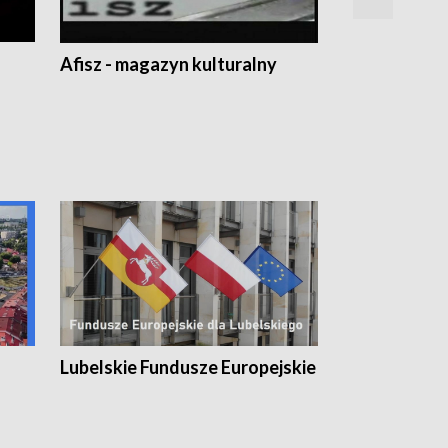
Afisz - magazyn kulturalny
Zobacz, co s
Lubelskie Fundusze Europejskie