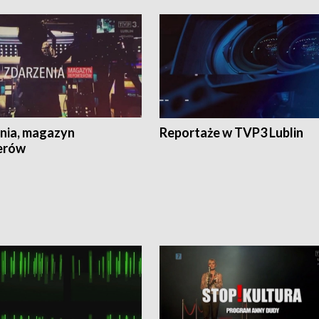
nia, magazyn
Reportaże w TVP3 Lublin
erów