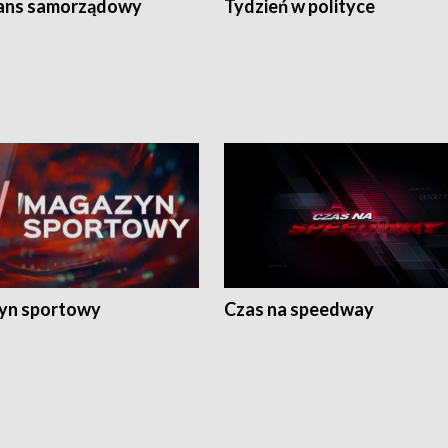
ans samorządowy
Tydzień w polityce
yn sportowy
Czas na speedway