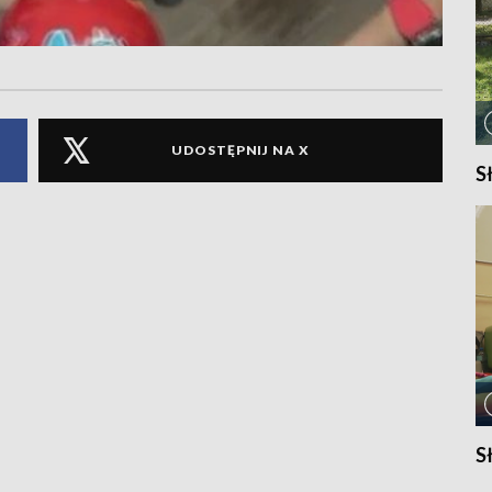
UDOSTĘPNIJ NA X
S
S