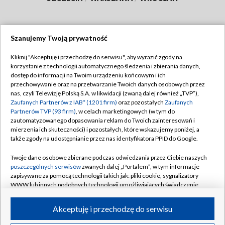
Szanujemy Twoją prywatność
Dołącz do nas:
Kliknij "Akceptuję i przechodzę do serwisu", aby wyrazić zgody na
korzystanie z technologii automatycznego śledzenia i zbierania danych,
TVP
dostęp do informacji na Twoim urządzeniu końcowym i ich
Abonament TVP
przechowywanie oraz na przetwarzanie Twoich danych osobowych przez
Regulamin TVP
nas, czyli Telewizję Polską S.A. w likwidacji (zwaną dalej również „TVP”),
Emisja w TVP
Polityka prywatności
Zaufanych Partnerów z IAB* (1201 firm)
oraz pozostałych
Zaufanych
Partnerów TVP (93 firm)
, w celach marketingowych (w tym do
Centrum informacji TVP
Moje zgody
zautomatyzowanego dopasowania reklam do Twoich zainteresowań i
mierzenia ich skuteczności) i pozostałych, które wskazujemy poniżej, a
Naziemna Telewizja Cyfrowa
Pomoc
także zgody na udostępnianie przez nas identyfikatora PPID do Google.
Sklep TVP
Biuro reklamy
Twoje dane osobowe zbierane podczas odwiedzania przez Ciebie naszych
Rada Programowa
Kontakt
poszczególnych serwisów
zwanych dalej „Portalem”, w tym informacje
zapisywane za pomocą technologii takich jak: pliki cookie, sygnalizatory
System NOS
WWW lub innych podobnych technologii umożliwiających świadczenie
dopasowanych i bezpiecznych usług, personalizację treści oraz reklam,
Informacje o nadawcy
Kanały
udostępnianie funkcji mediów społecznościowych oraz analizowanie
Akceptuję i przechodzę do serwisu
ruchu w Internecie.
Program dla prasy
©2026 Telewizja Polska S.A. w likwidacji