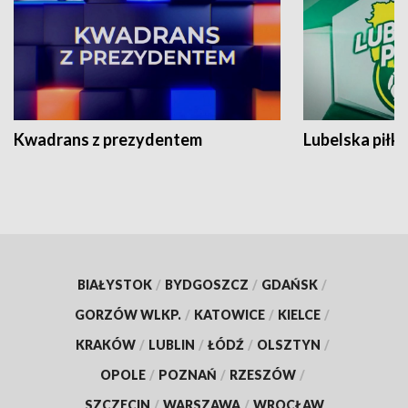
Kwadrans z prezydentem
Lubelska piłk
BIAŁYSTOK
/
BYDGOSZCZ
/
GDAŃSK
/
GORZÓW WLKP.
/
KATOWICE
/
KIELCE
/
KRAKÓW
/
LUBLIN
/
ŁÓDŹ
/
OLSZTYN
/
OPOLE
/
POZNAŃ
/
RZESZÓW
/
SZCZECIN
/
WARSZAWA
/
WROCŁAW