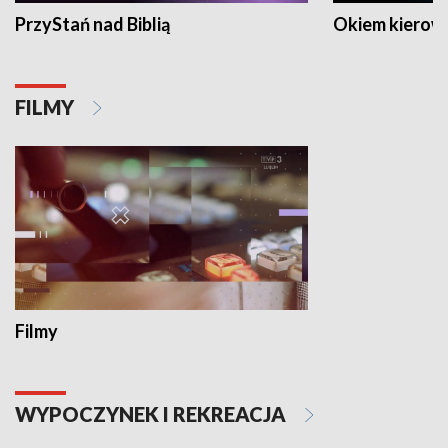
PrzyStań nad Biblią
Okiem kierow
FILMY
Filmy
WYPOCZYNEK I REKREACJA