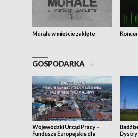
Murale w mieście zaklęte
Koncer
GOSPODARKA
Wojewódzki Urząd Pracy –
Badź b
Fundusze Europejskie dla
Dystry