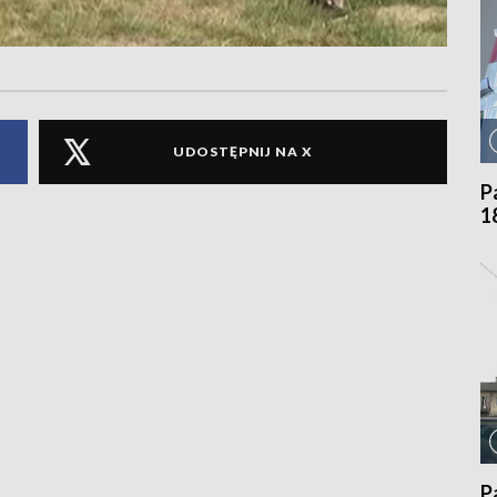
UDOSTĘPNIJ NA X
P
1
P