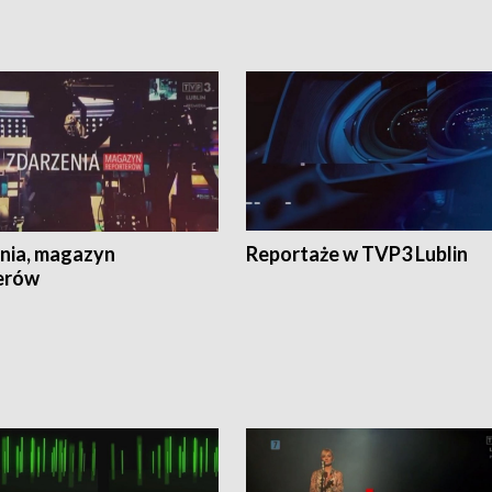
nia, magazyn
Reportaże w TVP3 Lublin
erów