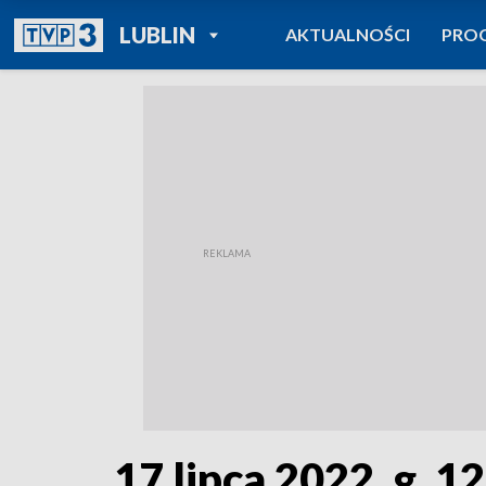
POWRÓT DO
LUBLIN
AKTUALNOŚCI
PRO
TVP REGIONY
17 lipca 2022, g. 1