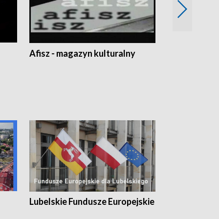
Afisz - magazyn kulturalny
Zobacz, co s
Lubelskie Fundusze Europejskie