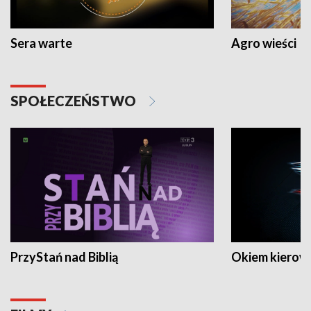
Sera warte
Agro wieści
SPOŁECZEŃSTWO
PrzyStań nad Biblią
Okiem kierow