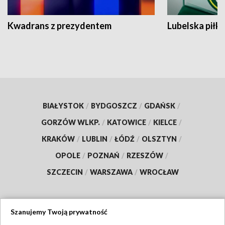
Kwadrans z prezydentem
Lubelska piłk
BIAŁYSTOK
/
BYDGOSZCZ
/
GDAŃSK
/
GORZÓW WLKP.
/
KATOWICE
/
KIELCE
/
KRAKÓW
/
LUBLIN
/
ŁÓDŹ
/
OLSZTYN
/
OPOLE
/
POZNAŃ
/
RZESZÓW
/
SZCZECIN
/
WARSZAWA
/
WROCŁAW
Szanujemy Twoją prywatność
Dołącz do nas: