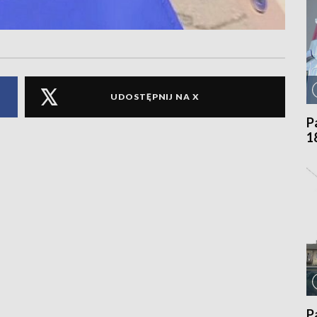
UDOSTĘPNIJ NA X
P
1
P