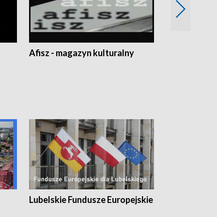
Afisz - magazyn kulturalny
Zobacz, co s
Lubelskie Fundusze Europejskie