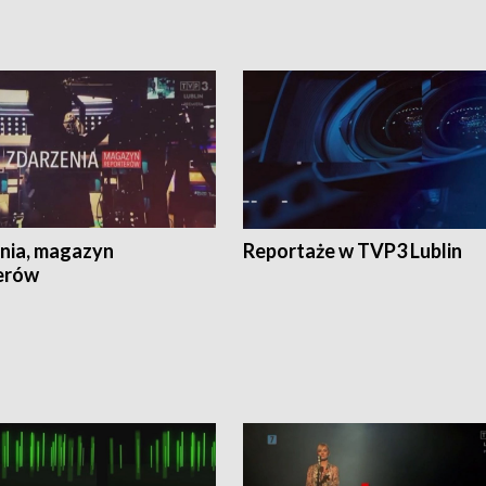
nia, magazyn
Reportaże w TVP3 Lublin
erów