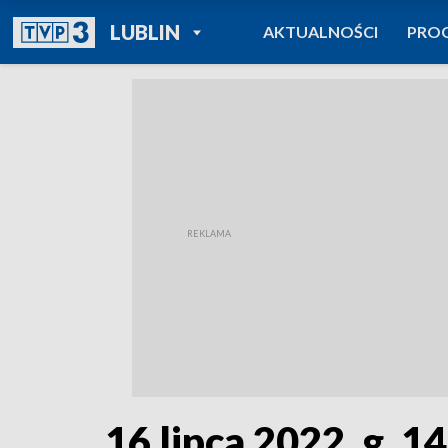
POWRÓT DO
LUBLIN
AKTUALNOŚCI
PRO
TVP REGIONY
16 lipca 2022, g. 1