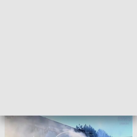
POWRÓT DO
LUBLIN
TVP REGIONY
142. dzień rosyjskiej inwazji na Ukrainę
2022-07-15