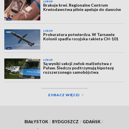
LUBLIN
Brakuje krwi. Regionalne Centrum
Krwiodawstwa pilnie apeluje do dawców
LUBLIN
Prokuratura potwierdza. W Tarnawie
Kolonii spadła rosyjska rakieta CH-101
LUBLIN
Są wyniki sekcji zwłok małżeństwa z
Puław. Śledczy podtrzymują hipotezę
rozszerzonego samobójstwa
ZOBACZ WIĘCEJ
BIAŁYSTOK
/
BYDGOSZCZ
/
GDAŃSK
/