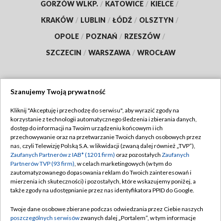
GORZÓW WLKP.
/
KATOWICE
/
KIELCE
/
KRAKÓW
/
LUBLIN
/
ŁÓDŹ
/
OLSZTYN
/
OPOLE
/
POZNAŃ
/
RZESZÓW
/
SZCZECIN
/
WARSZAWA
/
WROCŁAW
Szanujemy Twoją prywatność
Dołącz do nas:
Kliknij "Akceptuję i przechodzę do serwisu", aby wyrazić zgody na
korzystanie z technologii automatycznego śledzenia i zbierania danych,
TVP
dostęp do informacji na Twoim urządzeniu końcowym i ich
Abonament TVP
przechowywanie oraz na przetwarzanie Twoich danych osobowych przez
Regulamin TVP
nas, czyli Telewizję Polską S.A. w likwidacji (zwaną dalej również „TVP”),
Emisja w TVP
Polityka prywatności
Zaufanych Partnerów z IAB* (1201 firm)
oraz pozostałych
Zaufanych
Partnerów TVP (93 firm)
, w celach marketingowych (w tym do
Centrum informacji TVP
Moje zgody
zautomatyzowanego dopasowania reklam do Twoich zainteresowań i
mierzenia ich skuteczności) i pozostałych, które wskazujemy poniżej, a
Naziemna Telewizja Cyfrowa
Pomoc
także zgody na udostępnianie przez nas identyfikatora PPID do Google.
Sklep TVP
Biuro reklamy
Twoje dane osobowe zbierane podczas odwiedzania przez Ciebie naszych
Rada Programowa
Kontakt
poszczególnych serwisów
zwanych dalej „Portalem”, w tym informacje