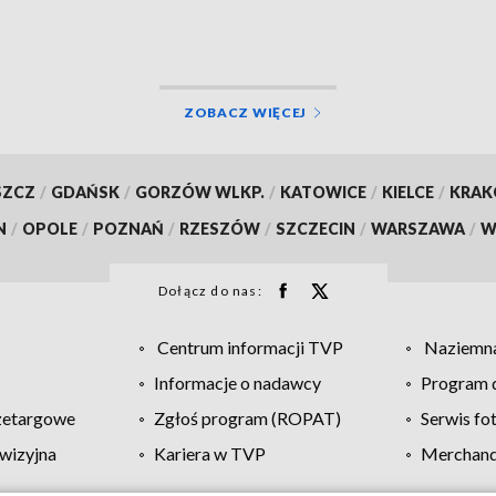
przed oszustwem
ZOBACZ WIĘCEJ
SZCZ
/
GDAŃSK
/
GORZÓW WLKP.
/
KATOWICE
/
KIELCE
/
KRA
N
/
OPOLE
/
POZNAŃ
/
RZESZÓW
/
SZCZECIN
/
WARSZAWA
/
W
Dołącz do nas:
Centrum informacji TVP
Naziemna
Informacje o nadawcy
Program d
zetargowe
Zgłoś program (ROPAT)
Serwis fo
wizyjna
Kariera w TVP
Merchandi