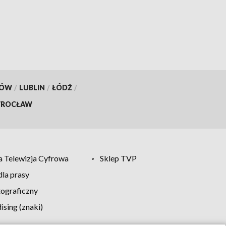
of Poland
KÓW
/
LUBLIN
/
ŁÓDŹ
/
ROCŁAW
 Telewizja Cyfrowa
Sklep TVP
la prasy
tograficzny
sing (znaki)