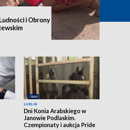
udności i Obrony
itewskim
LUBLIN
Dni Konia Arabskiego w
Janowie Podlaskim.
a
Czempionaty i aukcja Pride