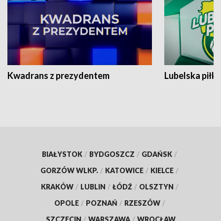
Kwadrans z prezydentem
Lubelska piłk
BIAŁYSTOK
/
BYDGOSZCZ
/
GDAŃSK
/
GORZÓW WLKP.
/
KATOWICE
/
KIELCE
/
KRAKÓW
/
LUBLIN
/
ŁÓDŹ
/
OLSZTYN
/
OPOLE
/
POZNAŃ
/
RZESZÓW
/
SZCZECIN
/
WARSZAWA
/
WROCŁAW