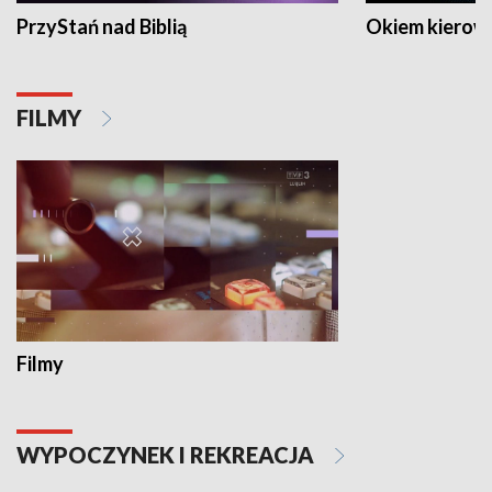
PrzyStań nad Biblią
Okiem kierow
FILMY
Filmy
WYPOCZYNEK I REKREACJA