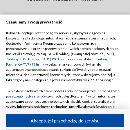
Szanujemy Twoją prywatność
Dołącz do nas:
Kliknij "Akceptuję i przechodzę do serwisu", aby wyrazić zgody na
korzystanie z technologii automatycznego śledzenia i zbierania danych,
TVP
dostęp do informacji na Twoim urządzeniu końcowym i ich
Abonament TVP
przechowywanie oraz na przetwarzanie Twoich danych osobowych przez
Regulamin TVP
nas, czyli Telewizję Polską S.A. w likwidacji (zwaną dalej również „TVP”),
Emisja w TVP
Polityka prywatności
Zaufanych Partnerów z IAB* (1201 firm)
oraz pozostałych
Zaufanych
Partnerów TVP (93 firm)
, w celach marketingowych (w tym do
Centrum informacji TVP
Moje zgody
zautomatyzowanego dopasowania reklam do Twoich zainteresowań i
mierzenia ich skuteczności) i pozostałych, które wskazujemy poniżej, a
Naziemna Telewizja Cyfrowa
Pomoc
także zgody na udostępnianie przez nas identyfikatora PPID do Google.
Sklep TVP
Biuro reklamy
Twoje dane osobowe zbierane podczas odwiedzania przez Ciebie naszych
Rada Programowa
Kontakt
poszczególnych serwisów
zwanych dalej „Portalem”, w tym informacje
zapisywane za pomocą technologii takich jak: pliki cookie, sygnalizatory
System NOS
WWW lub innych podobnych technologii umożliwiających świadczenie
dopasowanych i bezpiecznych usług, personalizację treści oraz reklam,
Informacje o nadawcy
Kanały
udostępnianie funkcji mediów społecznościowych oraz analizowanie
Akceptuję i przechodzę do serwisu
ruchu w Internecie.
Program dla prasy
©2026 Telewizja Polska S.A. w likwidacji