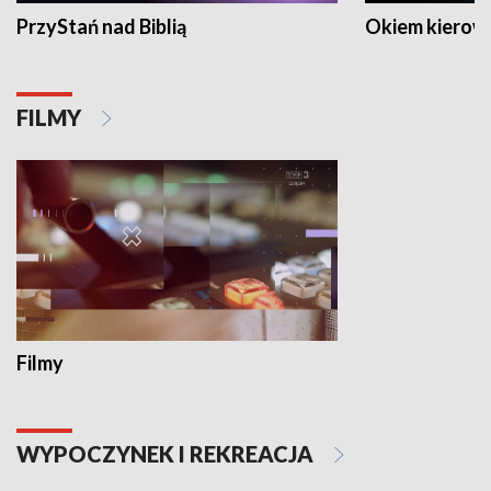
PrzyStań nad Biblią
Okiem kierow
FILMY
Filmy
WYPOCZYNEK I REKREACJA