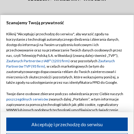
Szanujemy Twoją prywatność
Dołącz do nas:
Kliknij "Akceptuję i przechodzę do serwisu", aby wyrazić zgody na
korzystanie z technologii automatycznego śledzenia i zbierania danych,
TVP
dostęp do informacji na Twoim urządzeniu końcowym i ich
Abonament TVP
przechowywanie oraz na przetwarzanie Twoich danych osobowych przez
Regulamin TVP
nas, czyli Telewizję Polską S.A. w likwidacji (zwaną dalej również „TVP”),
Emisja w TVP
Polityka prywatności
Zaufanych Partnerów z IAB* (1201 firm)
oraz pozostałych
Zaufanych
Partnerów TVP (93 firm)
, w celach marketingowych (w tym do
Centrum informacji TVP
Moje zgody
zautomatyzowanego dopasowania reklam do Twoich zainteresowań i
mierzenia ich skuteczności) i pozostałych, które wskazujemy poniżej, a
Naziemna Telewizja Cyfrowa
Pomoc
także zgody na udostępnianie przez nas identyfikatora PPID do Google.
Sklep TVP
Biuro reklamy
Twoje dane osobowe zbierane podczas odwiedzania przez Ciebie naszych
Rada Programowa
Kontakt
poszczególnych serwisów
zwanych dalej „Portalem”, w tym informacje
zapisywane za pomocą technologii takich jak: pliki cookie, sygnalizatory
System NOS
WWW lub innych podobnych technologii umożliwiających świadczenie
dopasowanych i bezpiecznych usług, personalizację treści oraz reklam,
Informacje o nadawcy
Kanały
udostępnianie funkcji mediów społecznościowych oraz analizowanie
Akceptuję i przechodzę do serwisu
ruchu w Internecie.
Program dla prasy
©2026 Telewizja Polska S.A. w likwidacji