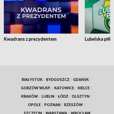
Kwadrans z prezydentem
Lubelska piłk
BIAŁYSTOK
/
BYDGOSZCZ
/
GDAŃSK
/
GORZÓW WLKP.
/
KATOWICE
/
KIELCE
/
KRAKÓW
/
LUBLIN
/
ŁÓDŹ
/
OLSZTYN
/
OPOLE
/
POZNAŃ
/
RZESZÓW
/
SZCZECIN
/
WARSZAWA
/
WROCŁAW