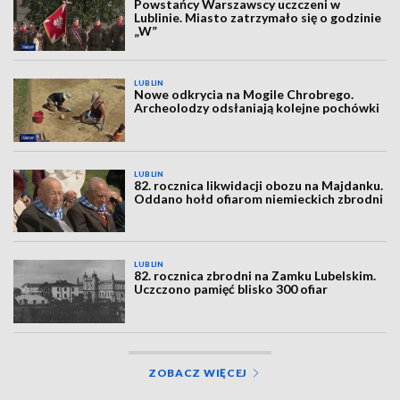
Powstańcy Warszawscy uczczeni w
Lublinie. Miasto zatrzymało się o godzinie
„W”
LUBLIN
Nowe odkrycia na Mogile Chrobrego.
Archeolodzy odsłaniają kolejne pochówki
LUBLIN
82. rocznica likwidacji obozu na Majdanku.
Oddano hołd ofiarom niemieckich zbrodni
LUBLIN
82. rocznica zbrodni na Zamku Lubelskim.
Uczczono pamięć blisko 300 ofiar
ZOBACZ WIĘCEJ