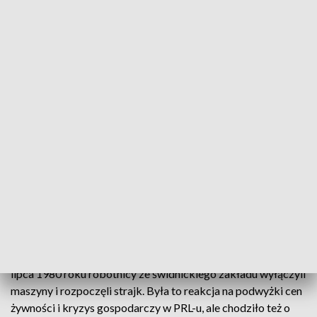
Obchody "Świdnickiego Lipca '80"
Zaczęło się od Świdnika, później fala strajków
rozlała się na region. Dziś 42. rocznica
"Świdnickiego Lipca '80", który był kluczowy dla
sierpniowych strajków na Wybrzeżu i narodzin
Solidarności. W ramach obchodów była msza
święta i spotkanie przy pomniku na terenie zakładu,
zaplanowano też festyn rodzinny.
lipca 1980 roku robotnicy ze świdnickiego zakładu wyłączyli
maszyny i rozpoczęli strajk. Była to reakcja na podwyżki cen
żywności i kryzys gospodarczy w PRL-u, ale chodziło też o