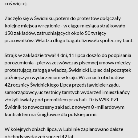
coś więcej.
Zaczęło się w Świdniku, potem do protestów dołączały
kolejne miejsca w regionie - w ciągu miesiąca strajkowało
150 zakładów, zatrudniających około 50 tysięcy
pracowników. Władza długo bagatelizowała społeczny bunt.
Strajk w zakładzie trwał 4 dni, 11 lipca doszło do podpisania
porozumienia - pierwszej wówczas pisemnej umowy między
protestującą załogą a władzą. Świdnicki Lipiec dał początek
późniejszym wydarzeniom w kraju. W ramach obchodów
42.rocznicy Świdnickiego Lipca przedstawiciele rządu,
samorządowcy, uczestnicy tamtych wydarzeń i mieszkańcy
złożyli kwiaty pod pomnikiem przy hali. Dziś WSK PZL
Świdnik to nowoczesny zakład, z nowym 8 -miliardowym
kontraktem na śmigłowce dla polskiej armii.
W kolejnych dniach lipca, w Lublinie zaplanowano dalsze
obchody wydarzeń sprzed 42 lat.