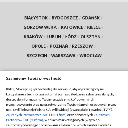
BIAŁYSTOK
/
BYDGOSZCZ
/
GDAŃSK
/
GORZÓW WLKP.
/
KATOWICE
/
KIELCE
/
KRAKÓW
/
LUBLIN
/
ŁÓDŹ
/
OLSZTYN
/
OPOLE
/
POZNAŃ
/
RZESZÓW
/
SZCZECIN
/
WARSZAWA
/
WROCŁAW
Szanujemy Twoją prywatność
Dołącz do nas:
Kliknij "Akceptuję i przechodzę do serwisu", aby wyrazić zgody na
korzystanie z technologii automatycznego śledzenia i zbierania danych,
TVP
dostęp do informacji na Twoim urządzeniu końcowym i ich
Abonament TVP
przechowywanie oraz na przetwarzanie Twoich danych osobowych przez
Regulamin TVP
nas, czyli Telewizję Polską S.A. w likwidacji (zwaną dalej również „TVP”),
Emisja w TVP
Polityka prywatności
Zaufanych Partnerów z IAB* (1201 firm)
oraz pozostałych
Zaufanych
Partnerów TVP (93 firm)
, w celach marketingowych (w tym do
Centrum informacji TVP
Moje zgody
zautomatyzowanego dopasowania reklam do Twoich zainteresowań i