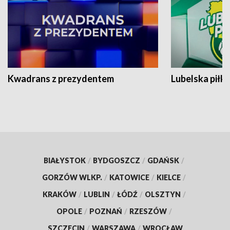
Kwadrans z prezydentem
Lubelska piłk
BIAŁYSTOK
/
BYDGOSZCZ
/
GDAŃSK
/
GORZÓW WLKP.
/
KATOWICE
/
KIELCE
/
KRAKÓW
/
LUBLIN
/
ŁÓDŹ
/
OLSZTYN
/
OPOLE
/
POZNAŃ
/
RZESZÓW
/
SZCZECIN
/
WARSZAWA
/
WROCŁAW