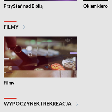
PrzyStań nad Biblią
Okiem kierow
FILMY
Filmy
WYPOCZYNEK I REKREACJA