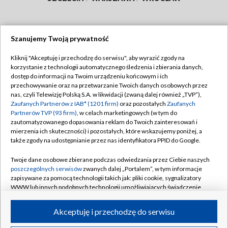
Szanujemy Twoją prywatność
Dołącz do nas:
Kliknij "Akceptuję i przechodzę do serwisu", aby wyrazić zgody na
korzystanie z technologii automatycznego śledzenia i zbierania danych,
TVP
dostęp do informacji na Twoim urządzeniu końcowym i ich
Abonament TVP
przechowywanie oraz na przetwarzanie Twoich danych osobowych przez
Regulamin TVP
nas, czyli Telewizję Polską S.A. w likwidacji (zwaną dalej również „TVP”),
Emisja w TVP
Polityka prywatności
Zaufanych Partnerów z IAB* (1201 firm)
oraz pozostałych
Zaufanych
Partnerów TVP (93 firm)
, w celach marketingowych (w tym do
Centrum informacji TVP
Moje zgody
zautomatyzowanego dopasowania reklam do Twoich zainteresowań i
mierzenia ich skuteczności) i pozostałych, które wskazujemy poniżej, a
Naziemna Telewizja Cyfrowa
Pomoc
także zgody na udostępnianie przez nas identyfikatora PPID do Google.
Sklep TVP
Biuro reklamy
Twoje dane osobowe zbierane podczas odwiedzania przez Ciebie naszych
Rada Programowa
Kontakt
poszczególnych serwisów
zwanych dalej „Portalem”, w tym informacje
zapisywane za pomocą technologii takich jak: pliki cookie, sygnalizatory
System NOS
WWW lub innych podobnych technologii umożliwiających świadczenie
dopasowanych i bezpiecznych usług, personalizację treści oraz reklam,
Informacje o nadawcy
Kanały
udostępnianie funkcji mediów społecznościowych oraz analizowanie
Akceptuję i przechodzę do serwisu
ruchu w Internecie.
Program dla prasy
©2026 Telewizja Polska S.A. w likwidacji