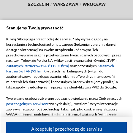
SZCZECIN
/
WARSZAWA
/
WROCŁAW
Szanujemy Twoją prywatność
Dołącz do nas:
Kliknij "Akceptuję i przechodzę do serwisu", aby wyrazić zgody na
korzystanie z technologii automatycznego śledzenia i zbierania danych,
TVP
dostęp do informacji na Twoim urządzeniu końcowym i ich
Abonament TVP
przechowywanie oraz na przetwarzanie Twoich danych osobowych przez
Regulamin TVP
nas, czyli Telewizję Polską S.A. w likwidacji (zwaną dalej również „TVP”),
Emisja w TVP
Polityka prywatności
Zaufanych Partnerów z IAB* (1201 firm)
oraz pozostałych
Zaufanych
Partnerów TVP (93 firm)
, w celach marketingowych (w tym do
Centrum informacji TVP
Moje zgody
zautomatyzowanego dopasowania reklam do Twoich zainteresowań i
mierzenia ich skuteczności) i pozostałych, które wskazujemy poniżej, a
Naziemna Telewizja Cyfrowa
Pomoc
także zgody na udostępnianie przez nas identyfikatora PPID do Google.
Sklep TVP
Biuro reklamy
Twoje dane osobowe zbierane podczas odwiedzania przez Ciebie naszych
Rada Programowa
Kontakt
poszczególnych serwisów
zwanych dalej „Portalem”, w tym informacje
zapisywane za pomocą technologii takich jak: pliki cookie, sygnalizatory
System NOS
WWW lub innych podobnych technologii umożliwiających świadczenie
dopasowanych i bezpiecznych usług, personalizację treści oraz reklam,
Informacje o nadawcy
Kanały
udostępnianie funkcji mediów społecznościowych oraz analizowanie
Akceptuję i przechodzę do serwisu
ruchu w Internecie.
Program dla prasy