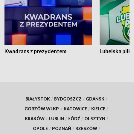
Kwadrans z prezydentem
Lubelska piłk
BIAŁYSTOK
/
BYDGOSZCZ
/
GDAŃSK
/
GORZÓW WLKP.
/
KATOWICE
/
KIELCE
/
KRAKÓW
/
LUBLIN
/
ŁÓDŹ
/
OLSZTYN
/
OPOLE
/
POZNAŃ
/
RZESZÓW
/