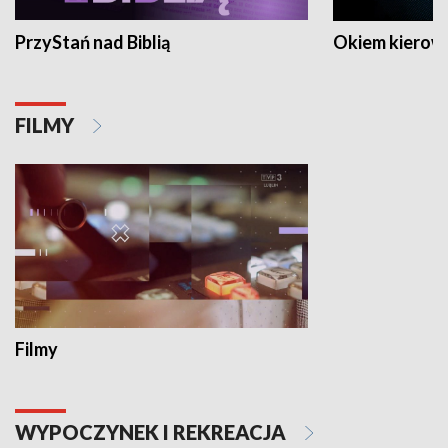
PrzyStań nad Biblią
Okiem kierow
FILMY
Filmy
WYPOCZYNEK I REKREACJA