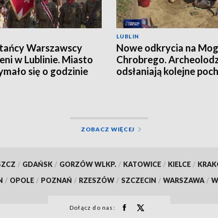
LUBLIN
tańcy Warszawscy
Nowe odkrycia na Mog
eni w Lublinie. Miasto
Chrobrego. Archeolod
ymało się o godzinie
odsłaniają kolejne poc
ZOBACZ WIĘCEJ
SZCZ
/
GDAŃSK
/
GORZÓW WLKP.
/
KATOWICE
/
KIELCE
/
KRA
N
/
OPOLE
/
POZNAŃ
/
RZESZÓW
/
SZCZECIN
/
WARSZAWA
/
W
Dołącz do nas: