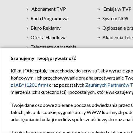
Abonament TVP
Emisja w TVP
Rada Programowa
System NOS
Biuro Reklamy
Ogłoszenie pr
Oferta Handlowa
Akademia Tele
Telegazeta ogłoszenia
Szanujemy Twoją prywatność
Regulamin TVP
Kliknij "Akceptuję i przechodzę do serwisu", aby wyrazić zg
końcowym i ich przechowywanie oraz na przetwarzanie Twoich
z IAB* (1201 firm)
oraz pozostałych
Zaufanych Partnerów T
mierzenia ich skuteczności) i pozostałych, które wskazujemy
Twoje dane osobowe zbierane podczas odwiedzania przez 
takich jak: pliki cookie, sygnalizatory WWW lub innych pod
udostępnianie funkcji mediów społecznościowych oraz anali
Twoje dane osobowe zbierane podczas odwiedzania przez 