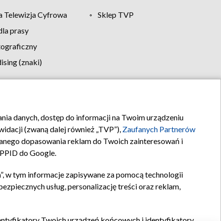
 Telewizja Cyfrowa
Sklep TVP
la prasy
tograficzny
sing (znaki)
klamy
Kontakt
rania danych, dostęp do informacji na Twoim urządzeniu
idacji (zwaną dalej również „TVP”),
Zaufanych Partnerów
anego dopasowania reklam do Twoich zainteresowań i
a PPID do Google.
”, w tym informacje zapisywane za pomocą technologii
zpiecznych usług, personalizację treści oraz reklam,
identyfikatory Twoich urządzeń końcowych i identyfikatory