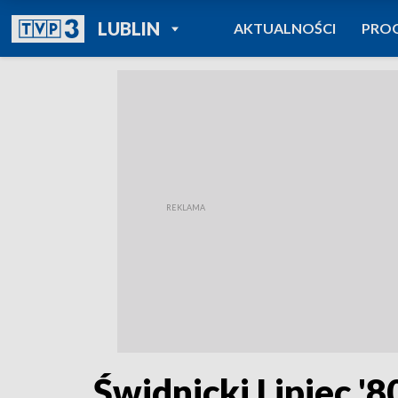
POWRÓT DO
LUBLIN
AKTUALNOŚCI
PRO
TVP REGIONY
Świdnicki Lipiec '