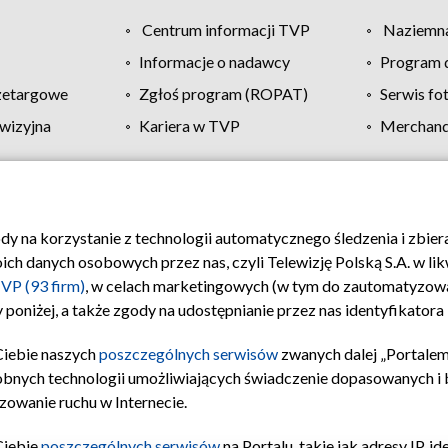
Centrum informacji TVP
Naziemna
Informacje o nadawcy
Program d
zetargowe
Zgłoś program (ROPAT)
Serwis fo
wizyjna
Kariera w TVP
Merchandi
Polityka prywatności
Moje zgody
Pomoc
Biuro re
ody na korzystanie z technologii automatycznego śledzenia i zbie
 danych osobowych przez nas, czyli Telewizję Polską S.A. w likw
VP (93 firm)
, w celach marketingowych (w tym do zautomatyzow
 poniżej, a także zgody na udostępnianie przez nas identyfikator
Ciebie naszych
poszczególnych serwisów
zwanych dalej „Portalem
obnych technologii umożliwiających świadczenie dopasowanych i be
zowanie ruchu w Internecie.
Ciebie
poszczególnych serwisów
na Portalu, takie jak adresy IP, 