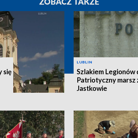
ZOBACZ TAKŻE
LUBLIN
 się
Szlakiem Legionów d
Patriotyczny marsz 
Jastkowie