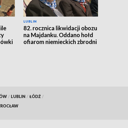
LUBLIN
ile
82. rocznica likwidacji obozu
zy
na Majdanku. Oddano hołd
hówki
ofiarom niemieckich zbrodni
KÓW
/
LUBLIN
/
ŁÓDŹ
/
ROCŁAW