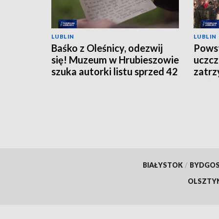
LUBLIN
LUBLIN
Baśko z Oleśnicy, odezwij
Pows
się! Muzeum w Hrubieszowie
uczcz
szuka autorki listu sprzed 42
zatrz
lat
„W”
BIAŁYSTOK
/
BYDGO
OLSZTY