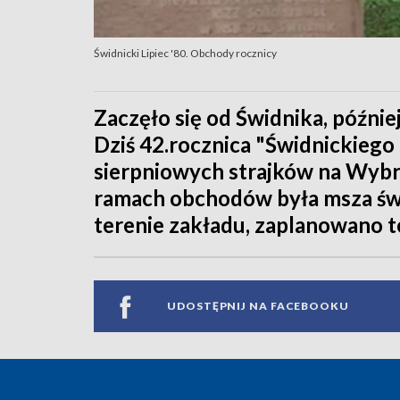
Świdnicki Lipiec '80. Obchody rocznicy
Zaczęło się od Świdnika, później
Dziś 42.rocznica "Świdnickiego 
sierpniowych strajków na Wybrz
ramach obchodów była msza świ
terenie zakładu, zaplanowano t
UDOSTĘPNIJ NA FACEBOOKU