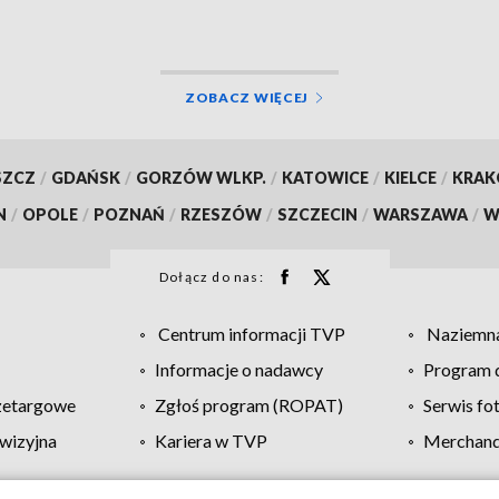
ZOBACZ WIĘCEJ
SZCZ
/
GDAŃSK
/
GORZÓW WLKP.
/
KATOWICE
/
KIELCE
/
KRA
N
/
OPOLE
/
POZNAŃ
/
RZESZÓW
/
SZCZECIN
/
WARSZAWA
/
W
Dołącz do nas:
Centrum informacji TVP
Naziemna
Informacje o nadawcy
Program d
zetargowe
Zgłoś program (ROPAT)
Serwis fo
wizyjna
Kariera w TVP
Merchandi