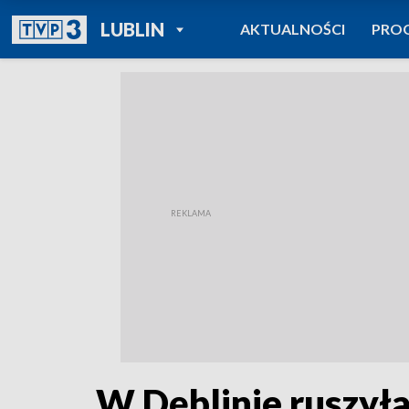
POWRÓT DO
LUBLIN
AKTUALNOŚCI
PRO
TVP REGIONY
W Dęblinie ruszył