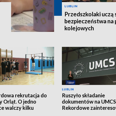
LUBLIN
Przedszkolaki uczą 
bezpieczeństwa na 
kolejowych
LUBLIN
dowa rekrutacja do
Ruszyło składanie
y Orląt. O jedno
dokumentów na UMCS
ce walczy kilku
Rekordowe zaintereso
ydatów
studiami