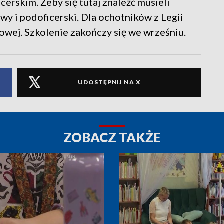
erskim. Żeby się tutaj znaleźć musieli
y i podoficerski. Dla ochotników z Legii
gowej. Szkolenie zakończy się we wrześniu.
UDOSTĘPNIJ NA X
ZOBACZ TAKŻE