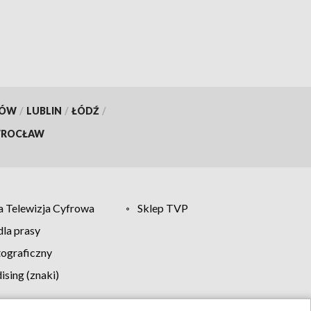
KÓW
/
LUBLIN
/
ŁÓDŹ
/
ROCŁAW
 Telewizja Cyfrowa
Sklep TVP
la prasy
tograficzny
sing (znaki)