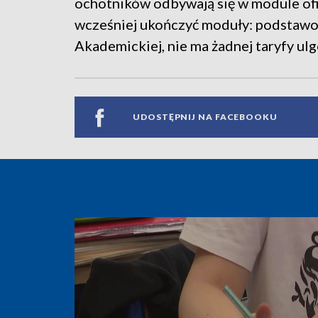
ochotników odbywają się w module ofic
wcześniej ukończyć moduły: podstawow
Akademickiej, nie ma żadnej taryfy ul
UDOSTĘPNIJ NA FACEBOOKU