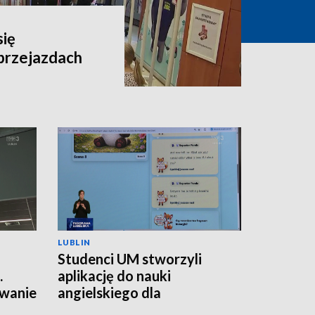
się
przejazdach
LUBLIN
Studenci UM stworzyli
.
aplikację do nauki
wanie
angielskiego dla
najmłodszych