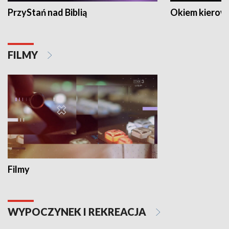
PrzyStań nad Biblią
Okiem kierow
FILMY
Filmy
WYPOCZYNEK I REKREACJA