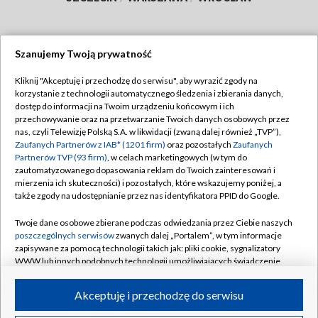
Szanujemy Twoją prywatność
Dołącz do nas:
Kliknij "Akceptuję i przechodzę do serwisu", aby wyrazić zgody na
korzystanie z technologii automatycznego śledzenia i zbierania danych,
TVP
dostęp do informacji na Twoim urządzeniu końcowym i ich
Abonament TVP
przechowywanie oraz na przetwarzanie Twoich danych osobowych przez
Regulamin TVP
nas, czyli Telewizję Polską S.A. w likwidacji (zwaną dalej również „TVP”),
Emisja w TVP
Polityka prywatności
Zaufanych Partnerów z IAB* (1201 firm)
oraz pozostałych
Zaufanych
Partnerów TVP (93 firm)
, w celach marketingowych (w tym do
Centrum informacji TVP
Moje zgody
zautomatyzowanego dopasowania reklam do Twoich zainteresowań i
mierzenia ich skuteczności) i pozostałych, które wskazujemy poniżej, a
Naziemna Telewizja Cyfrowa
Pomoc
także zgody na udostępnianie przez nas identyfikatora PPID do Google.
Sklep TVP
Biuro reklamy
Twoje dane osobowe zbierane podczas odwiedzania przez Ciebie naszych
Rada Programowa
Kontakt
poszczególnych serwisów
zwanych dalej „Portalem”, w tym informacje
zapisywane za pomocą technologii takich jak: pliki cookie, sygnalizatory
System NOS
WWW lub innych podobnych technologii umożliwiających świadczenie
dopasowanych i bezpiecznych usług, personalizację treści oraz reklam,
Informacje o nadawcy
Kanały
udostępnianie funkcji mediów społecznościowych oraz analizowanie
Akceptuję i przechodzę do serwisu
ruchu w Internecie.
Program dla prasy
©2026 Telewizja Polska S.A. w likwidacji