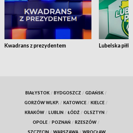
Kwadrans z prezydentem
Lubelska piłk
BIAŁYSTOK
/
BYDGOSZCZ
/
GDAŃSK
/
GORZÓW WLKP.
/
KATOWICE
/
KIELCE
/
KRAKÓW
/
LUBLIN
/
ŁÓDŹ
/
OLSZTYN
/
OPOLE
/
POZNAŃ
/
RZESZÓW
/
SZCZECIN
/
WARSZAWA
/
WROCŁAW