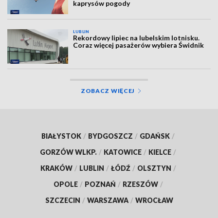
kaprysów pogody
LUBLIN
Rekordowy lipiec na lubelskim lotnisku.
Coraz więcej pasażerów wybiera Świdnik
ZOBACZ WIĘCEJ
BIAŁYSTOK
/
BYDGOSZCZ
/
GDAŃSK
/
GORZÓW WLKP.
/
KATOWICE
/
KIELCE
/
KRAKÓW
/
LUBLIN
/
ŁÓDŹ
/
OLSZTYN
/
OPOLE
/
POZNAŃ
/
RZESZÓW
/
SZCZECIN
/
WARSZAWA
/
WROCŁAW