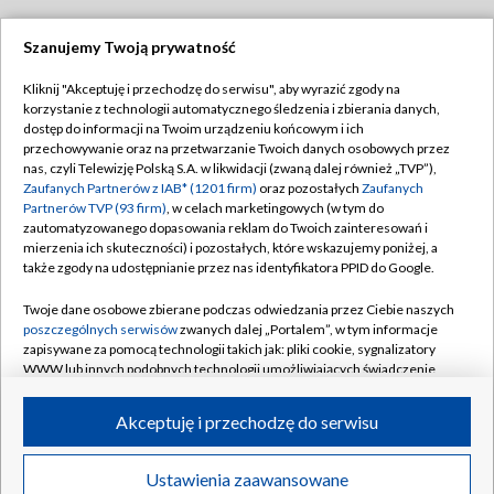
Szanujemy Twoją prywatność
Dołącz do nas:
Kliknij "Akceptuję i przechodzę do serwisu", aby wyrazić zgody na
korzystanie z technologii automatycznego śledzenia i zbierania danych,
TVP
dostęp do informacji na Twoim urządzeniu końcowym i ich
Abonament TVP
przechowywanie oraz na przetwarzanie Twoich danych osobowych przez
Regulamin TVP
nas, czyli Telewizję Polską S.A. w likwidacji (zwaną dalej również „TVP”),
Emisja w TVP
Polityka prywatności
Zaufanych Partnerów z IAB* (1201 firm)
oraz pozostałych
Zaufanych
Partnerów TVP (93 firm)
, w celach marketingowych (w tym do
Centrum informacji TVP
Moje zgody
zautomatyzowanego dopasowania reklam do Twoich zainteresowań i
mierzenia ich skuteczności) i pozostałych, które wskazujemy poniżej, a
Naziemna Telewizja Cyfrowa
Pomoc
także zgody na udostępnianie przez nas identyfikatora PPID do Google.
Sklep TVP
Biuro reklamy
Twoje dane osobowe zbierane podczas odwiedzania przez Ciebie naszych
Rada Programowa
Kontakt
poszczególnych serwisów
zwanych dalej „Portalem”, w tym informacje
zapisywane za pomocą technologii takich jak: pliki cookie, sygnalizatory
System NOS
WWW lub innych podobnych technologii umożliwiających świadczenie
dopasowanych i bezpiecznych usług, personalizację treści oraz reklam,
Informacje o nadawcy
Kanały
udostępnianie funkcji mediów społecznościowych oraz analizowanie
Akceptuję i przechodzę do serwisu
ruchu w Internecie.
Program dla prasy
©2026 Telewizja Polska S.A. w likwidacji
Biuro Reklamy
Twoje dane osobowe zbierane podczas odwiedzania przez Ciebie
Ustawienia zaawansowane
poszczególnych serwisów
na Portalu, takie jak adresy IP, identyfikatory