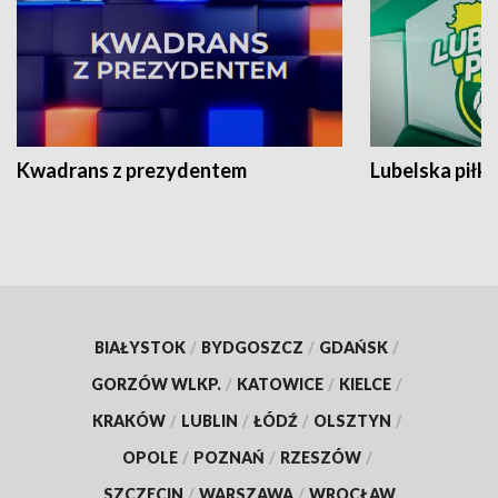
Kwadrans z prezydentem
Lubelska piłk
BIAŁYSTOK
/
BYDGOSZCZ
/
GDAŃSK
/
GORZÓW WLKP.
/
KATOWICE
/
KIELCE
/
KRAKÓW
/
LUBLIN
/
ŁÓDŹ
/
OLSZTYN
/
OPOLE
/
POZNAŃ
/
RZESZÓW
/
SZCZECIN
/
WARSZAWA
/
WROCŁAW