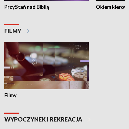
PrzyStań nad Biblią
Okiem kierow
FILMY
Filmy
WYPOCZYNEK I REKREACJA