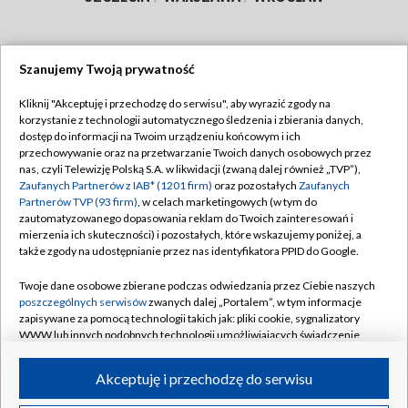
Szanujemy Twoją prywatność
Dołącz do nas:
Kliknij "Akceptuję i przechodzę do serwisu", aby wyrazić zgody na
korzystanie z technologii automatycznego śledzenia i zbierania danych,
TVP
dostęp do informacji na Twoim urządzeniu końcowym i ich
Abonament TVP
przechowywanie oraz na przetwarzanie Twoich danych osobowych przez
Regulamin TVP
nas, czyli Telewizję Polską S.A. w likwidacji (zwaną dalej również „TVP”),
Emisja w TVP
Polityka prywatności
Zaufanych Partnerów z IAB* (1201 firm)
oraz pozostałych
Zaufanych
Partnerów TVP (93 firm)
, w celach marketingowych (w tym do
Centrum informacji TVP
Moje zgody
zautomatyzowanego dopasowania reklam do Twoich zainteresowań i
mierzenia ich skuteczności) i pozostałych, które wskazujemy poniżej, a
Naziemna Telewizja Cyfrowa
Pomoc
także zgody na udostępnianie przez nas identyfikatora PPID do Google.
Sklep TVP
Biuro reklamy
Twoje dane osobowe zbierane podczas odwiedzania przez Ciebie naszych
Rada Programowa
Kontakt
poszczególnych serwisów
zwanych dalej „Portalem”, w tym informacje
zapisywane za pomocą technologii takich jak: pliki cookie, sygnalizatory
System NOS
WWW lub innych podobnych technologii umożliwiających świadczenie
dopasowanych i bezpiecznych usług, personalizację treści oraz reklam,
Informacje o nadawcy
Kanały
udostępnianie funkcji mediów społecznościowych oraz analizowanie
Akceptuję i przechodzę do serwisu
ruchu w Internecie.
Program dla prasy
©2026 Telewizja Polska S.A. w likwidacji