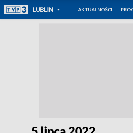
POWRÓT DO
LUBLIN
AKTUALNOŚCI
PRO
TVP REGIONY
5 lipca 2022