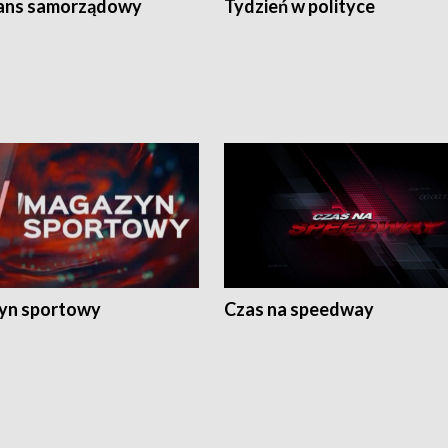
ans samorządowy
Tydzień w polityce
yn sportowy
Czas na speedway