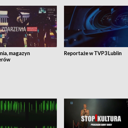
nia, magazyn
Reportaże w TVP3 Lublin
erów