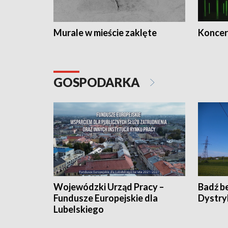
Murale w mieście zaklęte
Koncer
GOSPODARKA
Wojewódzki Urząd Pracy –
Badź b
Fundusze Europejskie dla
Dystry
Lubelskiego