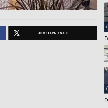
UDOSTĘPNIJ NA X
T
T