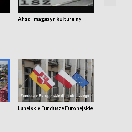
Afisz - magazyn kulturalny
Zobacz, co s
Lubelskie Fundusze Europejskie