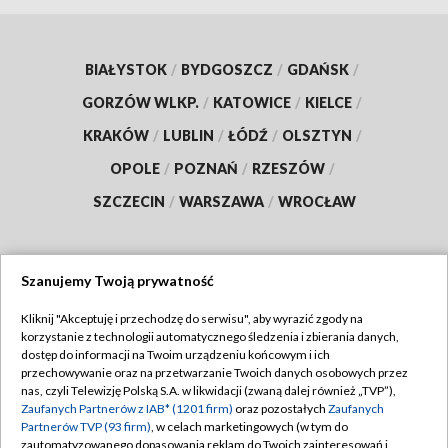
BIAŁYSTOK
/
BYDGOSZCZ
/
GDAŃSK
/
GORZÓW WLKP.
/
KATOWICE
/
KIELCE
/
KRAKÓW
/
LUBLIN
/
ŁÓDŹ
/
OLSZTYN
/
OPOLE
/
POZNAŃ
/
RZESZÓW
/
SZCZECIN
/
WARSZAWA
/
WROCŁAW
Szanujemy Twoją prywatność
Dołącz do nas:
Kliknij "Akceptuję i przechodzę do serwisu", aby wyrazić zgody na
korzystanie z technologii automatycznego śledzenia i zbierania danych,
TVP
dostęp do informacji na Twoim urządzeniu końcowym i ich
Abonament TVP
przechowywanie oraz na przetwarzanie Twoich danych osobowych przez
Regulamin TVP
nas, czyli Telewizję Polską S.A. w likwidacji (zwaną dalej również „TVP”),
Emisja w TVP
Polityka prywatności
Zaufanych Partnerów z IAB* (1201 firm)
oraz pozostałych
Zaufanych
Partnerów TVP (93 firm)
, w celach marketingowych (w tym do
Centrum informacji TVP
Moje zgody
zautomatyzowanego dopasowania reklam do Twoich zainteresowań i