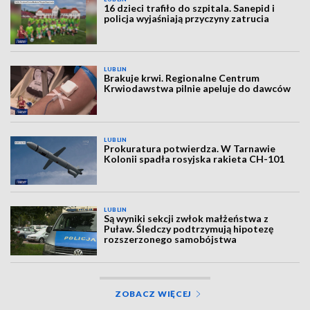
16 dzieci trafiło do szpitala. Sanepid i
policja wyjaśniają przyczyny zatrucia
LUBLIN
Brakuje krwi. Regionalne Centrum
Krwiodawstwa pilnie apeluje do dawców
LUBLIN
Prokuratura potwierdza. W Tarnawie
Kolonii spadła rosyjska rakieta CH-101
LUBLIN
Są wyniki sekcji zwłok małżeństwa z
Puław. Śledczy podtrzymują hipotezę
rozszerzonego samobójstwa
ZOBACZ WIĘCEJ