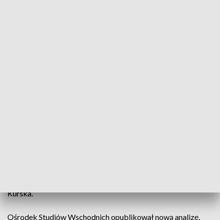
Wojna. Wojska rosyjskie zbliżają się do Słowiańska
To sto trzydziesty drugi dzień wojny na Ukrainie.
Wojska rosyjskie zbliżają się do Słowiańska. Są ok.
10 kilometrów od miasta. Z kolei Ukraińcy
skutecznie atakują zaplecze wroga.
Ukraińcy przeprowadzili udane ataki na składy amunicji w
Doniecku i w Kadivce. Zgłoszono również eksplozje w rejonie
Kurska.
Ośrodek Studiów Wschodnich opublikował nową analizę,