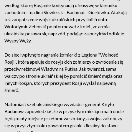
według której Rosjanie kontynuują ofensywę w kierunku
zachodnim - na linii Siewiersk - Bachmut - Gorłówka. Atakują
też zaopatrzenie wojsk ukraińskich przy linii frontu.
Wołodymir Zełeński poinformował z kolei , że armia
ukraińska posuwa się naprzód, podając za przykład odbicie
Wyspy Węży.
Do sieci wpłynęło nagranie żołnierki z Legionu "Wolność
Rosji", która apeluje do rosyjskich żołnierzy o zwrócenie się
przeciw reżimowi Władymira Putina. Jak twierdzi, sama
walczy po stronie ukraińskiej by pomścić śmierć męża oraz
innych Rosjan, których prezydent Rosji wysłał na pewną
śmierć.
Natomiast szef ukrainskiego wywiadu - generał Kiryło
Budanow zapowiedział, że w przyszłym miesiącu na froncie
będą miały miejsce przełomowe zmiany, a wojna zakończy
się w przyszłym roku powrotem granic Ukrainy do stanu