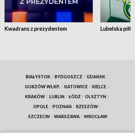
Kwadrans z prezydentem
Lubelska piłk
BIAŁYSTOK
/
BYDGOSZCZ
/
GDAŃSK
/
GORZÓW WLKP.
/
KATOWICE
/
KIELCE
/
KRAKÓW
/
LUBLIN
/
ŁÓDŹ
/
OLSZTYN
/
OPOLE
/
POZNAŃ
/
RZESZÓW
/
SZCZECIN
/
WARSZAWA
/
WROCŁAW