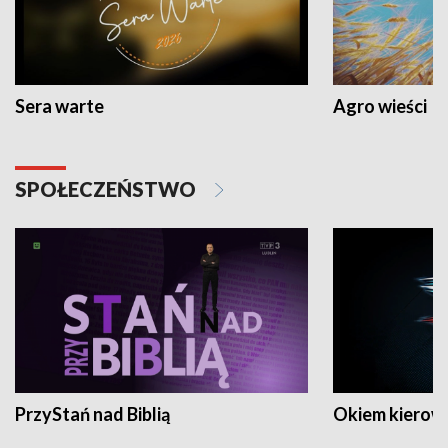
Sera warte
Agro wieści
SPOŁECZEŃSTWO
PrzyStań nad Biblią
Okiem kierow