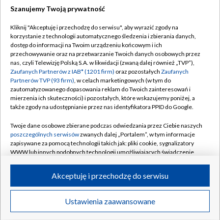
Szanujemy Twoją prywatność
Dołącz do nas:
Kliknij "Akceptuję i przechodzę do serwisu", aby wyrazić zgody na
korzystanie z technologii automatycznego śledzenia i zbierania danych,
TVP
dostęp do informacji na Twoim urządzeniu końcowym i ich
Abonament TVP
przechowywanie oraz na przetwarzanie Twoich danych osobowych przez
Regulamin TVP
nas, czyli Telewizję Polską S.A. w likwidacji (zwaną dalej również „TVP”),
Emisja w TVP
Polityka prywatności
Zaufanych Partnerów z IAB* (1201 firm)
oraz pozostałych
Zaufanych
Partnerów TVP (93 firm)
, w celach marketingowych (w tym do
Centrum informacji TVP
Moje zgody
zautomatyzowanego dopasowania reklam do Twoich zainteresowań i
mierzenia ich skuteczności) i pozostałych, które wskazujemy poniżej, a
Naziemna Telewizja Cyfrowa
Pomoc
także zgody na udostępnianie przez nas identyfikatora PPID do Google.
Sklep TVP
Biuro reklamy
Twoje dane osobowe zbierane podczas odwiedzania przez Ciebie naszych
Rada Programowa
Kontakt
poszczególnych serwisów
zwanych dalej „Portalem”, w tym informacje
zapisywane za pomocą technologii takich jak: pliki cookie, sygnalizatory
System NOS
WWW lub innych podobnych technologii umożliwiających świadczenie
dopasowanych i bezpiecznych usług, personalizację treści oraz reklam,
Informacje o nadawcy
Kanały
udostępnianie funkcji mediów społecznościowych oraz analizowanie
Akceptuję i przechodzę do serwisu
ruchu w Internecie.
Program dla prasy
©2026 Telewizja Polska S.A. w likwidacji
Biuro Reklamy
Twoje dane osobowe zbierane podczas odwiedzania przez Ciebie
Ustawienia zaawansowane
poszczególnych serwisów
na Portalu, takie jak adresy IP, identyfikatory
Ogłoszenie przetargowe
Twoich urządzeń końcowych i identyfikatory plików cookie, informacje o