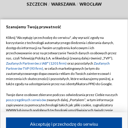
SZCZECIN
/
WARSZAWA
/
WROCŁAW
Szanujemy Twoją prywatność
Dołącz do nas:
Kliknij "Akceptuję i przechodzę do serwisu", aby wyrazić zgody na
korzystanie z technologii automatycznego śledzenia i zbierania danych,
TVP
dostęp do informacji na Twoim urządzeniu końcowym i ich
Abonament TVP
przechowywanie oraz na przetwarzanie Twoich danych osobowych przez
Regulamin TVP
nas, czyli Telewizję Polską S.A. w likwidacji (zwaną dalej również „TVP”),
Emisja w TVP
Polityka prywatności
Zaufanych Partnerów z IAB* (1201 firm)
oraz pozostałych
Zaufanych
Partnerów TVP (93 firm)
, w celach marketingowych (w tym do
Centrum informacji TVP
Moje zgody
zautomatyzowanego dopasowania reklam do Twoich zainteresowań i
mierzenia ich skuteczności) i pozostałych, które wskazujemy poniżej, a
Naziemna Telewizja Cyfrowa
Pomoc
także zgody na udostępnianie przez nas identyfikatora PPID do Google.
Sklep TVP
Biuro reklamy
Twoje dane osobowe zbierane podczas odwiedzania przez Ciebie naszych
Rada Programowa
Kontakt
poszczególnych serwisów
zwanych dalej „Portalem”, w tym informacje
zapisywane za pomocą technologii takich jak: pliki cookie, sygnalizatory
System NOS
WWW lub innych podobnych technologii umożliwiających świadczenie
dopasowanych i bezpiecznych usług, personalizację treści oraz reklam,
Informacje o nadawcy
Kanały
udostępnianie funkcji mediów społecznościowych oraz analizowanie
Akceptuję i przechodzę do serwisu
ruchu w Internecie.
Program dla prasy