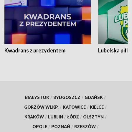
Kwadrans z prezydentem
Lubelska piłk
BIAŁYSTOK
/
BYDGOSZCZ
/
GDAŃSK
/
GORZÓW WLKP.
/
KATOWICE
/
KIELCE
/
KRAKÓW
/
LUBLIN
/
ŁÓDŹ
/
OLSZTYN
/
OPOLE
/
POZNAŃ
/
RZESZÓW
/