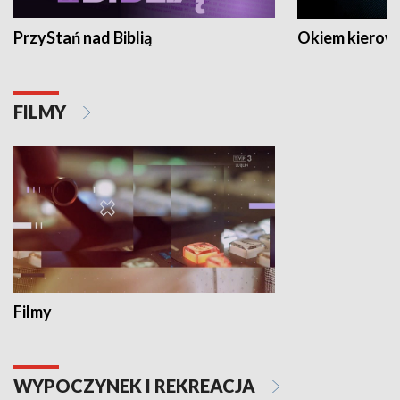
PrzyStań nad Biblią
Okiem kierow
FILMY
Filmy
WYPOCZYNEK I REKREACJA