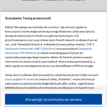
Szanujemy Twoją prywatność
Dołącz do nas:
Kliknij "Akceptuję i przechodzę do serwisu", aby wyrazić zgody na
korzystanie z technologii automatycznego śledzenia i zbierania danych,
TVP
dostęp do informacji na Twoim urządzeniu końcowym i ich
Abonament TVP
przechowywanie oraz na przetwarzanie Twoich danych osobowych przez
Regulamin TVP
nas, czyli Telewizję Polską S.A. w likwidacji (zwaną dalej również „TVP”),
Emisja w TVP
Polityka prywatności
Zaufanych Partnerów z IAB* (1201 firm)
oraz pozostałych
Zaufanych
Partnerów TVP (93 firm)
, w celach marketingowych (w tym do
Centrum informacji TVP
Moje zgody
zautomatyzowanego dopasowania reklam do Twoich zainteresowań i
mierzenia ich skuteczności) i pozostałych, które wskazujemy poniżej, a
Naziemna Telewizja Cyfrowa
Pomoc
także zgody na udostępnianie przez nas identyfikatora PPID do Google.
Sklep TVP
Biuro reklamy
Twoje dane osobowe zbierane podczas odwiedzania przez Ciebie naszych
Rada Programowa
Kontakt
poszczególnych serwisów
zwanych dalej „Portalem”, w tym informacje
zapisywane za pomocą technologii takich jak: pliki cookie, sygnalizatory
System NOS
WWW lub innych podobnych technologii umożliwiających świadczenie
dopasowanych i bezpiecznych usług, personalizację treści oraz reklam,
Informacje o nadawcy
Kanały
udostępnianie funkcji mediów społecznościowych oraz analizowanie
Akceptuję i przechodzę do serwisu
ruchu w Internecie.
Program dla prasy
©2026 Telewizja Polska S.A. w likwidacji