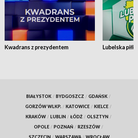
Kwadrans z prezydentem
Lubelska piłk
BIAŁYSTOK
/
BYDGOSZCZ
/
GDAŃSK
/
GORZÓW WLKP.
/
KATOWICE
/
KIELCE
/
KRAKÓW
/
LUBLIN
/
ŁÓDŹ
/
OLSZTYN
/
OPOLE
/
POZNAŃ
/
RZESZÓW
/
SZCZECIN
/
WARSZAWA
/
WROCŁAW