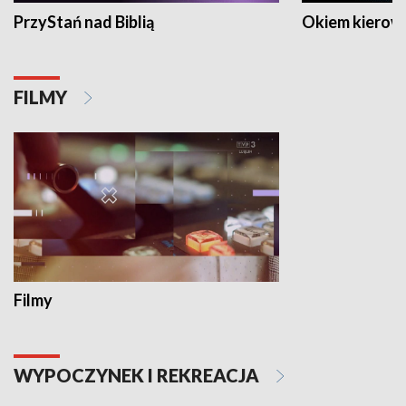
PrzyStań nad Biblią
Okiem kierow
FILMY
Filmy
WYPOCZYNEK I REKREACJA