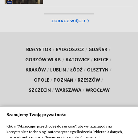
ZOBACZ WIĘCEJ
BIAŁYSTOK
/
BYDGOSZCZ
/
GDAŃSK
/
GORZÓW WLKP.
/
KATOWICE
/
KIELCE
/
KRAKÓW
/
LUBLIN
/
ŁÓDŹ
/
OLSZTYN
/
OPOLE
/
POZNAŃ
/
RZESZÓW
/
SZCZECIN
/
WARSZAWA
/
WROCŁAW
Szanujemy Twoją prywatność
Dołącz do nas:
Kliknij "Akceptuję i przechodzę do serwisu", aby wyrazić zgody na
korzystanie z technologii automatycznego śledzenia i zbierania danych,
TVP
dostęp do informacji na Twoim urządzeniu końcowym i ich