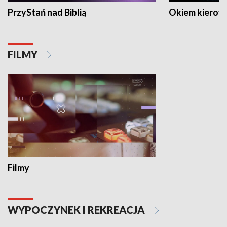
PrzyStań nad Biblią
Okiem kierow
FILMY
Filmy
WYPOCZYNEK I REKREACJA