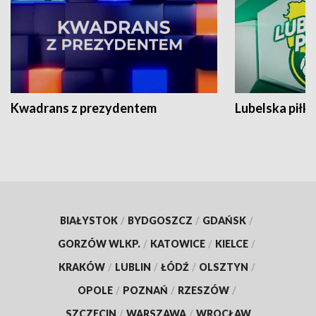
Kwadrans z prezydentem
Lubelska piłk
BIAŁYSTOK
/
BYDGOSZCZ
/
GDAŃSK
/
GORZÓW WLKP.
/
KATOWICE
/
KIELCE
/
KRAKÓW
/
LUBLIN
/
ŁÓDŹ
/
OLSZTYN
/
OPOLE
/
POZNAŃ
/
RZESZÓW
/
SZCZECIN
/
WARSZAWA
/
WROCŁAW