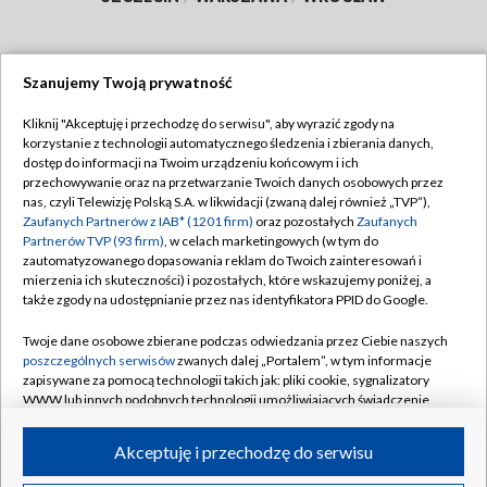
Szanujemy Twoją prywatność
Dołącz do nas:
Kliknij "Akceptuję i przechodzę do serwisu", aby wyrazić zgody na
korzystanie z technologii automatycznego śledzenia i zbierania danych,
TVP
dostęp do informacji na Twoim urządzeniu końcowym i ich
Abonament TVP
przechowywanie oraz na przetwarzanie Twoich danych osobowych przez
Regulamin TVP
nas, czyli Telewizję Polską S.A. w likwidacji (zwaną dalej również „TVP”),
Emisja w TVP
Polityka prywatności
Zaufanych Partnerów z IAB* (1201 firm)
oraz pozostałych
Zaufanych
Partnerów TVP (93 firm)
, w celach marketingowych (w tym do
Centrum informacji TVP
Moje zgody
zautomatyzowanego dopasowania reklam do Twoich zainteresowań i
mierzenia ich skuteczności) i pozostałych, które wskazujemy poniżej, a
Naziemna Telewizja Cyfrowa
Pomoc
także zgody na udostępnianie przez nas identyfikatora PPID do Google.
Sklep TVP
Biuro reklamy
Twoje dane osobowe zbierane podczas odwiedzania przez Ciebie naszych
Rada Programowa
Kontakt
poszczególnych serwisów
zwanych dalej „Portalem”, w tym informacje
zapisywane za pomocą technologii takich jak: pliki cookie, sygnalizatory
System NOS
WWW lub innych podobnych technologii umożliwiających świadczenie
dopasowanych i bezpiecznych usług, personalizację treści oraz reklam,
Informacje o nadawcy
Kanały
udostępnianie funkcji mediów społecznościowych oraz analizowanie
Akceptuję i przechodzę do serwisu
ruchu w Internecie.
Program dla prasy
©2026 Telewizja Polska S.A. w likwidacji