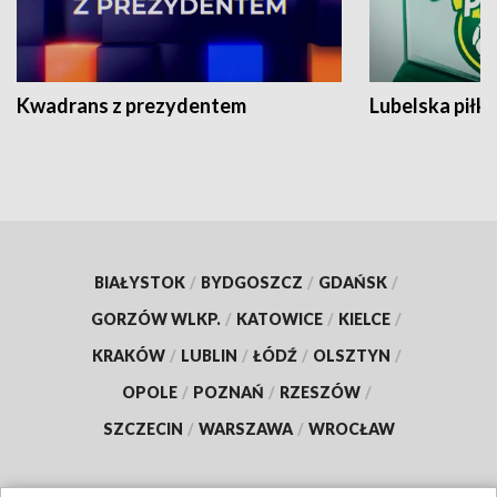
Kwadrans z prezydentem
Lubelska piłk
BIAŁYSTOK
/
BYDGOSZCZ
/
GDAŃSK
/
GORZÓW WLKP.
/
KATOWICE
/
KIELCE
/
KRAKÓW
/
LUBLIN
/
ŁÓDŹ
/
OLSZTYN
/
OPOLE
/
POZNAŃ
/
RZESZÓW
/
SZCZECIN
/
WARSZAWA
/
WROCŁAW