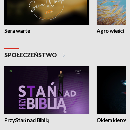
Sera warte
Agro wieści
SPOŁECZEŃSTWO
PrzyStań nad Biblią
Okiem kierow