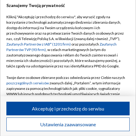
Szanujemy Twoją prywatność
Dołącz do nas:
Kliknij "Akceptuję i przechodzę do serwisu", aby wyrazić zgody na
korzystanie z technologii automatycznego śledzenia i zbierania danych,
TVP
dostęp do informacji na Twoim urządzeniu końcowym i ich
Abonament TVP
przechowywanie oraz na przetwarzanie Twoich danych osobowych przez
Regulamin TVP
nas, czyli Telewizję Polską S.A. w likwidacji (zwaną dalej również „TVP”),
Emisja w TVP
Polityka prywatności
Zaufanych Partnerów z IAB* (1201 firm)
oraz pozostałych
Zaufanych
Partnerów TVP (93 firm)
, w celach marketingowych (w tym do
Centrum informacji TVP
Moje zgody
zautomatyzowanego dopasowania reklam do Twoich zainteresowań i
mierzenia ich skuteczności) i pozostałych, które wskazujemy poniżej, a
Naziemna Telewizja Cyfrowa
Pomoc
także zgody na udostępnianie przez nas identyfikatora PPID do Google.
Sklep TVP
Biuro reklamy
Twoje dane osobowe zbierane podczas odwiedzania przez Ciebie naszych
Rada Programowa
Kontakt
poszczególnych serwisów
zwanych dalej „Portalem”, w tym informacje
zapisywane za pomocą technologii takich jak: pliki cookie, sygnalizatory
System NOS
WWW lub innych podobnych technologii umożliwiających świadczenie
dopasowanych i bezpiecznych usług, personalizację treści oraz reklam,
Informacje o nadawcy
Kanały
udostępnianie funkcji mediów społecznościowych oraz analizowanie
Akceptuję i przechodzę do serwisu
ruchu w Internecie.
Program dla prasy
©2026 Telewizja Polska S.A. w likwidacji
Biuro Reklamy
Twoje dane osobowe zbierane podczas odwiedzania przez Ciebie
Ustawienia zaawansowane
poszczególnych serwisów
na Portalu, takie jak adresy IP, identyfikatory
Ogłoszenie przetargowe
Twoich urządzeń końcowych i identyfikatory plików cookie, informacje o