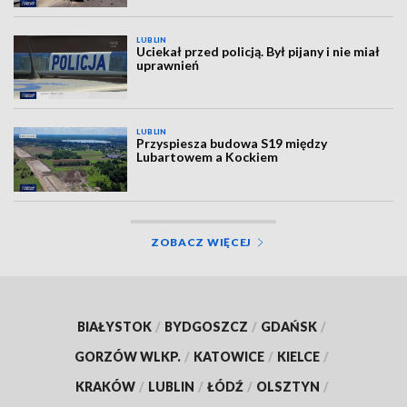
LUBLIN
Uciekał przed policją. Był pijany i nie miał
uprawnień
LUBLIN
Przyspiesza budowa S19 między
Lubartowem a Kockiem
ZOBACZ WIĘCEJ
BIAŁYSTOK
/
BYDGOSZCZ
/
GDAŃSK
/
GORZÓW WLKP.
/
KATOWICE
/
KIELCE
/
KRAKÓW
/
LUBLIN
/
ŁÓDŹ
/
OLSZTYN
/