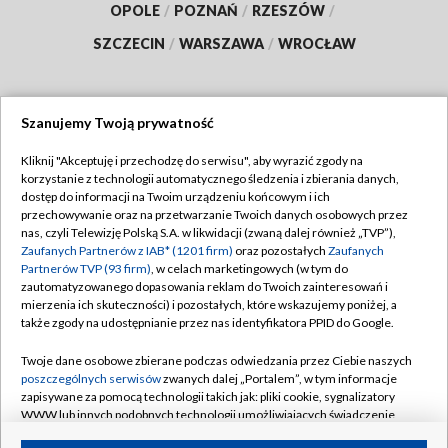
OPOLE
/
POZNAŃ
/
RZESZÓW
/
SZCZECIN
/
WARSZAWA
/
WROCŁAW
Szanujemy Twoją prywatność
Dołącz do nas:
Kliknij "Akceptuję i przechodzę do serwisu", aby wyrazić zgody na
korzystanie z technologii automatycznego śledzenia i zbierania danych,
TVP
dostęp do informacji na Twoim urządzeniu końcowym i ich
Abonament TVP
przechowywanie oraz na przetwarzanie Twoich danych osobowych przez
Regulamin TVP
nas, czyli Telewizję Polską S.A. w likwidacji (zwaną dalej również „TVP”),
Emisja w TVP
Polityka prywatności
Zaufanych Partnerów z IAB* (1201 firm)
oraz pozostałych
Zaufanych
Partnerów TVP (93 firm)
, w celach marketingowych (w tym do
Centrum informacji TVP
Moje zgody
zautomatyzowanego dopasowania reklam do Twoich zainteresowań i
mierzenia ich skuteczności) i pozostałych, które wskazujemy poniżej, a
Naziemna Telewizja Cyfrowa
Pomoc
także zgody na udostępnianie przez nas identyfikatora PPID do Google.
Sklep TVP
Biuro reklamy
Twoje dane osobowe zbierane podczas odwiedzania przez Ciebie naszych
Rada Programowa
Kontakt
poszczególnych serwisów
zwanych dalej „Portalem”, w tym informacje
zapisywane za pomocą technologii takich jak: pliki cookie, sygnalizatory
System NOS
WWW lub innych podobnych technologii umożliwiających świadczenie
dopasowanych i bezpiecznych usług, personalizację treści oraz reklam,
Informacje o nadawcy
Kanały