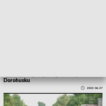
POWRÓT DO
LUBLIN
TVP REGIONY
Sytuacja na przejściu granicznym w
Dorohusku
2022-06-27