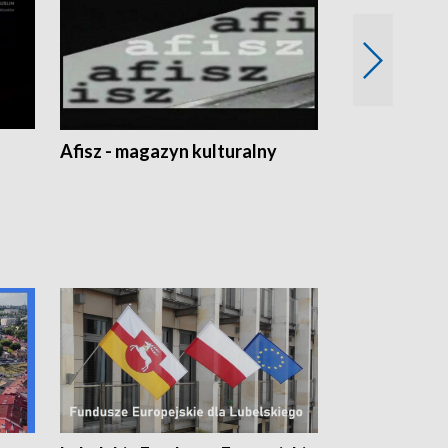
Afisz - magazyn kulturalny
Zobacz, co s