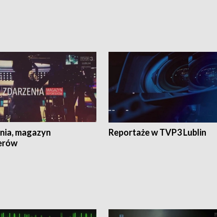
nia, magazyn
Reportaże w TVP3 Lublin
erów