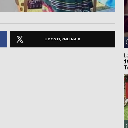
UDOSTĘPNIJ NA X
L
1
T