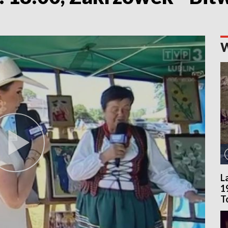
L
1
T