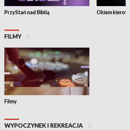
PrzyStań nad Biblią
Okiem kierow
FILMY
Filmy
WYPOCZYNEK I REKREACJA