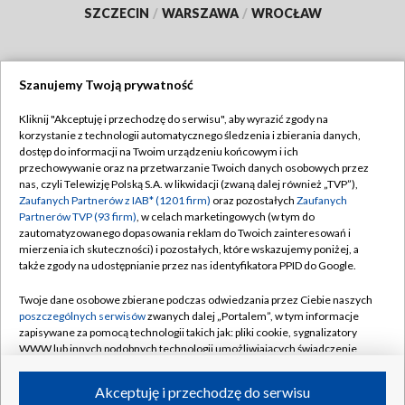
SZCZECIN
/
WARSZAWA
/
WROCŁAW
Szanujemy Twoją prywatność
Dołącz do nas:
Kliknij "Akceptuję i przechodzę do serwisu", aby wyrazić zgody na
korzystanie z technologii automatycznego śledzenia i zbierania danych,
TVP
dostęp do informacji na Twoim urządzeniu końcowym i ich
Abonament TVP
przechowywanie oraz na przetwarzanie Twoich danych osobowych przez
Regulamin TVP
nas, czyli Telewizję Polską S.A. w likwidacji (zwaną dalej również „TVP”),
Emisja w TVP
Polityka prywatności
Zaufanych Partnerów z IAB* (1201 firm)
oraz pozostałych
Zaufanych
Partnerów TVP (93 firm)
, w celach marketingowych (w tym do
Centrum informacji TVP
Moje zgody
zautomatyzowanego dopasowania reklam do Twoich zainteresowań i
mierzenia ich skuteczności) i pozostałych, które wskazujemy poniżej, a
Naziemna Telewizja Cyfrowa
Pomoc
także zgody na udostępnianie przez nas identyfikatora PPID do Google.
Sklep TVP
Biuro reklamy
Twoje dane osobowe zbierane podczas odwiedzania przez Ciebie naszych
Rada Programowa
Kontakt
poszczególnych serwisów
zwanych dalej „Portalem”, w tym informacje
zapisywane za pomocą technologii takich jak: pliki cookie, sygnalizatory
System NOS
WWW lub innych podobnych technologii umożliwiających świadczenie
dopasowanych i bezpiecznych usług, personalizację treści oraz reklam,
Informacje o nadawcy
Kanały
udostępnianie funkcji mediów społecznościowych oraz analizowanie
Akceptuję i przechodzę do serwisu
ruchu w Internecie.
Program dla prasy