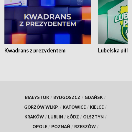
Kwadrans z prezydentem
Lubelska piłk
BIAŁYSTOK
/
BYDGOSZCZ
/
GDAŃSK
/
GORZÓW WLKP.
/
KATOWICE
/
KIELCE
/
KRAKÓW
/
LUBLIN
/
ŁÓDŹ
/
OLSZTYN
/
OPOLE
/
POZNAŃ
/
RZESZÓW
/