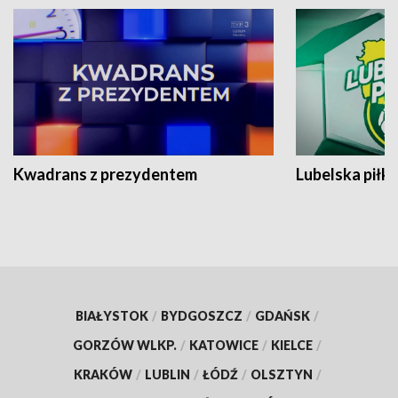
Kwadrans z prezydentem
Lubelska piłk
BIAŁYSTOK
/
BYDGOSZCZ
/
GDAŃSK
/
GORZÓW WLKP.
/
KATOWICE
/
KIELCE
/
KRAKÓW
/
LUBLIN
/
ŁÓDŹ
/
OLSZTYN
/