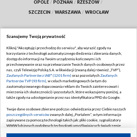
OPOLE
/
POZNAŃ
/
RZESZÓW
/
SZCZECIN
/
WARSZAWA
/
WROCŁAW
Szanujemy Twoją prywatność
Dołącz do nas:
Kliknij "Akceptuję i przechodzę do serwisu", aby wyrazić zgody na
korzystanie z technologii automatycznego śledzenia i zbierania danych,
TVP
dostęp do informacji na Twoim urządzeniu końcowym i ich
Abonament TVP
przechowywanie oraz na przetwarzanie Twoich danych osobowych przez
Regulamin TVP
nas, czyli Telewizję Polską S.A. w likwidacji (zwaną dalej również „TVP”),
Emisja w TVP
Polityka prywatności
Zaufanych Partnerów z IAB* (1201 firm)
oraz pozostałych
Zaufanych
Partnerów TVP (93 firm)
, w celach marketingowych (w tym do
Centrum informacji TVP
Moje zgody
zautomatyzowanego dopasowania reklam do Twoich zainteresowań i
mierzenia ich skuteczności) i pozostałych, które wskazujemy poniżej, a
Naziemna Telewizja Cyfrowa
Pomoc
także zgody na udostępnianie przez nas identyfikatora PPID do Google.
Sklep TVP
Biuro reklamy
Twoje dane osobowe zbierane podczas odwiedzania przez Ciebie naszych
Rada Programowa
Kontakt
poszczególnych serwisów
zwanych dalej „Portalem”, w tym informacje
zapisywane za pomocą technologii takich jak: pliki cookie, sygnalizatory
System NOS
WWW lub innych podobnych technologii umożliwiających świadczenie
dopasowanych i bezpiecznych usług, personalizację treści oraz reklam,
Informacje o nadawcy
Kanały
udostępnianie funkcji mediów społecznościowych oraz analizowanie