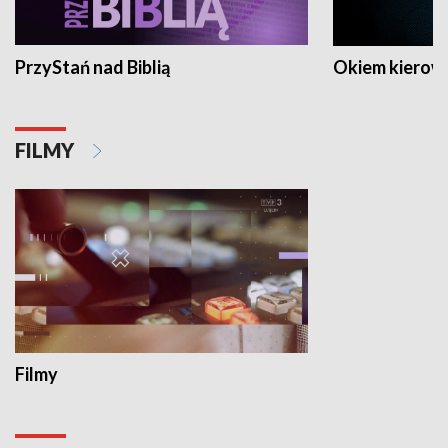
PrzyStań nad Biblią
Okiem kierow
FILMY
Filmy