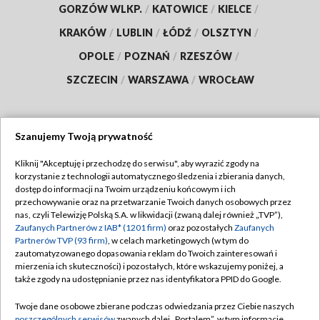
GORZÓW WLKP.
/
KATOWICE
/
KIELCE
/
KRAKÓW
/
LUBLIN
/
ŁÓDŹ
/
OLSZTYN
/
OPOLE
/
POZNAŃ
/
RZESZÓW
/
SZCZECIN
/
WARSZAWA
/
WROCŁAW
Szanujemy Twoją prywatność
Dołącz do nas:
Kliknij "Akceptuję i przechodzę do serwisu", aby wyrazić zgody na
korzystanie z technologii automatycznego śledzenia i zbierania danych,
TVP
dostęp do informacji na Twoim urządzeniu końcowym i ich
Abonament TVP
przechowywanie oraz na przetwarzanie Twoich danych osobowych przez
Regulamin TVP
nas, czyli Telewizję Polską S.A. w likwidacji (zwaną dalej również „TVP”),
Emisja w TVP
Polityka prywatności
Zaufanych Partnerów z IAB* (1201 firm)
oraz pozostałych
Zaufanych
Partnerów TVP (93 firm)
, w celach marketingowych (w tym do
Centrum informacji TVP
Moje zgody
zautomatyzowanego dopasowania reklam do Twoich zainteresowań i
mierzenia ich skuteczności) i pozostałych, które wskazujemy poniżej, a
Naziemna Telewizja Cyfrowa
Pomoc
także zgody na udostępnianie przez nas identyfikatora PPID do Google.
Sklep TVP
Biuro reklamy
Twoje dane osobowe zbierane podczas odwiedzania przez Ciebie naszych
Rada Programowa
poszczególnych serwisów
zwanych dalej „Portalem”, w tym informacje