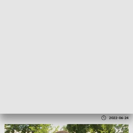
POWRÓT DO
LUBLIN
TVP REGIONY
Ukraina. Nasi reporterzy rozmawiali z
ukraińskimi żołnierzami, którzy są 45 km
od linii frontu
2022-06-24