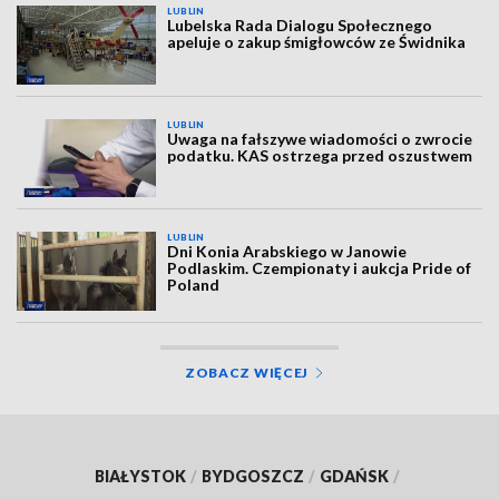
LUBLIN
Lubelska Rada Dialogu Społecznego
apeluje o zakup śmigłowców ze Świdnika
LUBLIN
Uwaga na fałszywe wiadomości o zwrocie
podatku. KAS ostrzega przed oszustwem
LUBLIN
Dni Konia Arabskiego w Janowie
Podlaskim. Czempionaty i aukcja Pride of
Poland
ZOBACZ WIĘCEJ
BIAŁYSTOK
/
BYDGOSZCZ
/
GDAŃSK
/