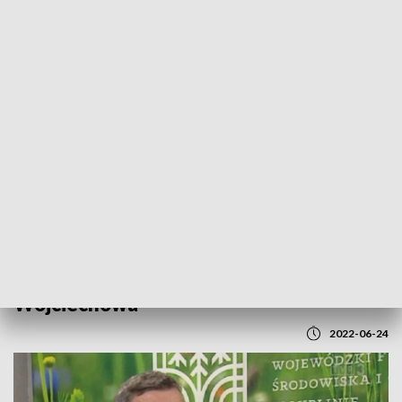
POWRÓT DO
LUBLIN
TVP REGIONY
Jutro "Lato z TVP3 Lublin" z
Wojciechowa
2022-06-24