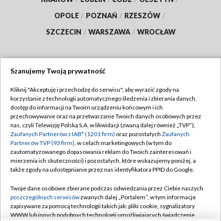
OPOLE
/
POZNAŃ
/
RZESZÓW
/
SZCZECIN
/
WARSZAWA
/
WROCŁAW
Szanujemy Twoją prywatność
Dołącz do nas:
Kliknij "Akceptuję i przechodzę do serwisu", aby wyrazić zgody na
korzystanie z technologii automatycznego śledzenia i zbierania danych,
TVP
dostęp do informacji na Twoim urządzeniu końcowym i ich
Abonament TVP
przechowywanie oraz na przetwarzanie Twoich danych osobowych przez
Regulamin TVP
nas, czyli Telewizję Polską S.A. w likwidacji (zwaną dalej również „TVP”),
Emisja w TVP
Polityka prywatności
Zaufanych Partnerów z IAB* (1201 firm)
oraz pozostałych
Zaufanych
Partnerów TVP (93 firm)
, w celach marketingowych (w tym do
Centrum informacji TVP
Moje zgody
zautomatyzowanego dopasowania reklam do Twoich zainteresowań i
mierzenia ich skuteczności) i pozostałych, które wskazujemy poniżej, a
Naziemna Telewizja Cyfrowa
Pomoc
także zgody na udostępnianie przez nas identyfikatora PPID do Google.
Sklep TVP
Biuro reklamy
Twoje dane osobowe zbierane podczas odwiedzania przez Ciebie naszych
Rada Programowa
Kontakt
poszczególnych serwisów
zwanych dalej „Portalem”, w tym informacje
zapisywane za pomocą technologii takich jak: pliki cookie, sygnalizatory
System NOS
WWW lub innych podobnych technologii umożliwiających świadczenie