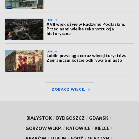
LUBLIN
XVII wiek ożyje w Radzyniu Podlaskim.
Przed nami wielka rekonstrukcja
historyczna
LUBLIN
Lublin przyciąga coraz więcej turystów.
Zagraniczni goście odkrywają miasto
ZOBACZ WIĘCEJ
BIAŁYSTOK
/
BYDGOSZCZ
/
GDAŃSK
/
GORZÓW WLKP.
/
KATOWICE
/
KIELCE
/
KRAKÓW
/
LUBLIN
/
ŁÓDŹ
/
OLSZTYN
/