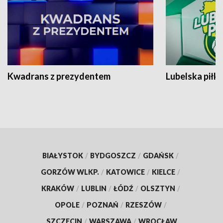
Kwadrans z prezydentem
Lubelska piłk
BIAŁYSTOK
/
BYDGOSZCZ
/
GDAŃSK
/
GORZÓW WLKP.
/
KATOWICE
/
KIELCE
/
KRAKÓW
/
LUBLIN
/
ŁÓDŹ
/
OLSZTYN
/
OPOLE
/
POZNAŃ
/
RZESZÓW
/
SZCZECIN
/
WARSZAWA
/
WROCŁAW