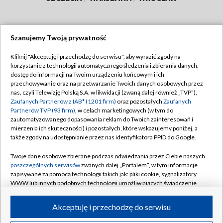
Szanujemy Twoją prywatność
Dołącz do nas:
Kliknij "Akceptuję i przechodzę do serwisu", aby wyrazić zgody na
korzystanie z technologii automatycznego śledzenia i zbierania danych,
TVP
dostęp do informacji na Twoim urządzeniu końcowym i ich
Abonament TVP
przechowywanie oraz na przetwarzanie Twoich danych osobowych przez
Regulamin TVP
nas, czyli Telewizję Polską S.A. w likwidacji (zwaną dalej również „TVP”),
Emisja w TVP
Polityka prywatności
Zaufanych Partnerów z IAB* (1201 firm)
oraz pozostałych
Zaufanych
Partnerów TVP (93 firm)
, w celach marketingowych (w tym do
Centrum informacji TVP
Moje zgody
zautomatyzowanego dopasowania reklam do Twoich zainteresowań i
mierzenia ich skuteczności) i pozostałych, które wskazujemy poniżej, a
Naziemna Telewizja Cyfrowa
Pomoc
także zgody na udostępnianie przez nas identyfikatora PPID do Google.
Sklep TVP
Biuro reklamy
Twoje dane osobowe zbierane podczas odwiedzania przez Ciebie naszych
Rada Programowa
Kontakt
poszczególnych serwisów
zwanych dalej „Portalem”, w tym informacje
zapisywane za pomocą technologii takich jak: pliki cookie, sygnalizatory
System NOS
WWW lub innych podobnych technologii umożliwiających świadczenie
dopasowanych i bezpiecznych usług, personalizację treści oraz reklam,
Informacje o nadawcy
Kanały
udostępnianie funkcji mediów społecznościowych oraz analizowanie
Akceptuję i przechodzę do serwisu
ruchu w Internecie.
Program dla prasy
©2026 Telewizja Polska S.A. w likwidacji