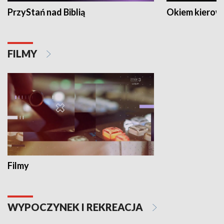
PrzyStań nad Biblią
Okiem kierow
FILMY
Filmy
WYPOCZYNEK I REKREACJA