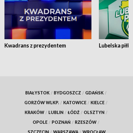
Kwadrans z prezydentem
Lubelska piłk
BIAŁYSTOK
/
BYDGOSZCZ
/
GDAŃSK
/
GORZÓW WLKP.
/
KATOWICE
/
KIELCE
/
KRAKÓW
/
LUBLIN
/
ŁÓDŹ
/
OLSZTYN
/
OPOLE
/
POZNAŃ
/
RZESZÓW
/
SZCZECIN
/
WARSZAWA
/
WROCŁAW