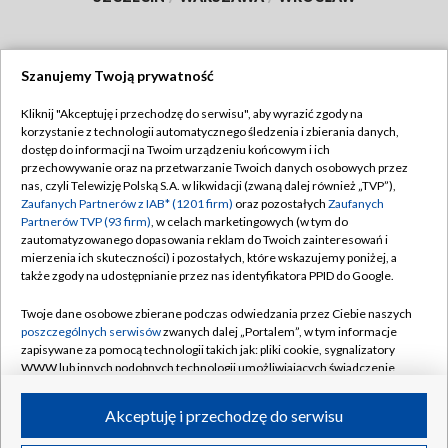
Szanujemy Twoją prywatność
Dołącz do nas:
Kliknij "Akceptuję i przechodzę do serwisu", aby wyrazić zgody na
korzystanie z technologii automatycznego śledzenia i zbierania danych,
TVP
dostęp do informacji na Twoim urządzeniu końcowym i ich
Abonament TVP
przechowywanie oraz na przetwarzanie Twoich danych osobowych przez
Regulamin TVP
nas, czyli Telewizję Polską S.A. w likwidacji (zwaną dalej również „TVP”),
Emisja w TVP
Polityka prywatności
Zaufanych Partnerów z IAB* (1201 firm)
oraz pozostałych
Zaufanych
Partnerów TVP (93 firm)
, w celach marketingowych (w tym do
Centrum informacji TVP
Moje zgody
zautomatyzowanego dopasowania reklam do Twoich zainteresowań i
mierzenia ich skuteczności) i pozostałych, które wskazujemy poniżej, a
Naziemna Telewizja Cyfrowa
Pomoc
także zgody na udostępnianie przez nas identyfikatora PPID do Google.
Sklep TVP
Biuro reklamy
Twoje dane osobowe zbierane podczas odwiedzania przez Ciebie naszych
Rada Programowa
Kontakt
poszczególnych serwisów
zwanych dalej „Portalem”, w tym informacje
zapisywane za pomocą technologii takich jak: pliki cookie, sygnalizatory
System NOS
WWW lub innych podobnych technologii umożliwiających świadczenie
dopasowanych i bezpiecznych usług, personalizację treści oraz reklam,
Informacje o nadawcy
Kanały
udostępnianie funkcji mediów społecznościowych oraz analizowanie
Akceptuję i przechodzę do serwisu
ruchu w Internecie.
Program dla prasy
©2026 Telewizja Polska S.A. w likwidacji