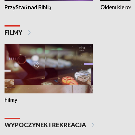
PrzyStań nad Biblią
Okiem kierow
FILMY
Filmy
WYPOCZYNEK I REKREACJA