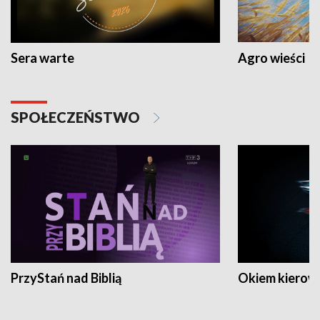
Sera warte
Agro wieści
SPOŁECZEŃSTWO
PrzyStań nad Biblią
Okiem kierow