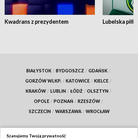
Kwadrans z prezydentem
Lubelska piłk
BIAŁYSTOK
/
BYDGOSZCZ
/
GDAŃSK
/
GORZÓW WLKP.
/
KATOWICE
/
KIELCE
/
KRAKÓW
/
LUBLIN
/
ŁÓDŹ
/
OLSZTYN
/
OPOLE
/
POZNAŃ
/
RZESZÓW
/
SZCZECIN
/
WARSZAWA
/
WROCŁAW
Szanujemy Twoją prywatność