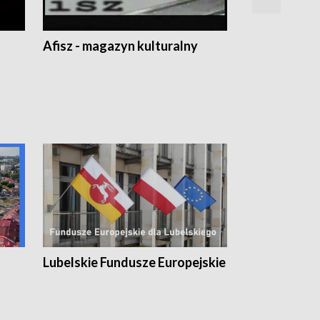
Afisz - magazyn kulturalny
Zobacz, co s
Lubelskie Fundusze Europejskie