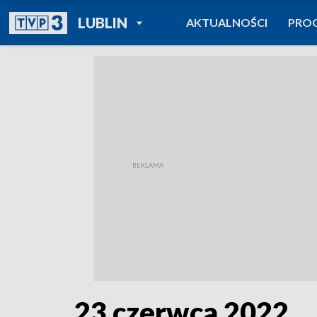
POWRÓT DO
LUBLIN
AKTUALNOŚCI
PRO
TVP REGIONY
23 czerwca 2022