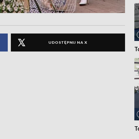
UDOSTĘPNIJ NA X
T
T