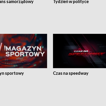
ans samorządowy
Tydzień w polityce
yn sportowy
Czas na speedway