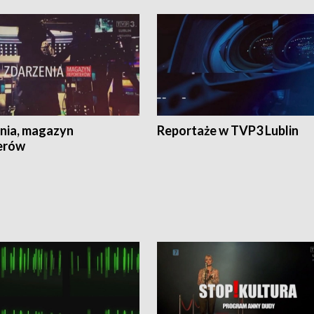
nia, magazyn
Reportaże w TVP3 Lublin
erów