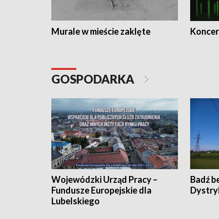
Murale w mieście zaklęte
Koncer
GOSPODARKA
Wojewódzki Urząd Pracy –
Badź b
Fundusze Europejskie dla
Dystry
Lubelskiego