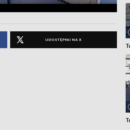
UDOSTĘPNIJ NA X
T
T