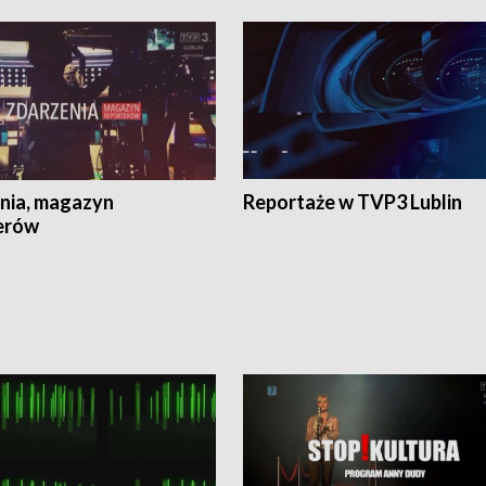
nia, magazyn
Reportaże w TVP3 Lublin
erów