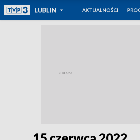
POWRÓT DO
LUBLIN
AKTUALNOŚCI
PRO
TVP REGIONY
15 czerwca 2022