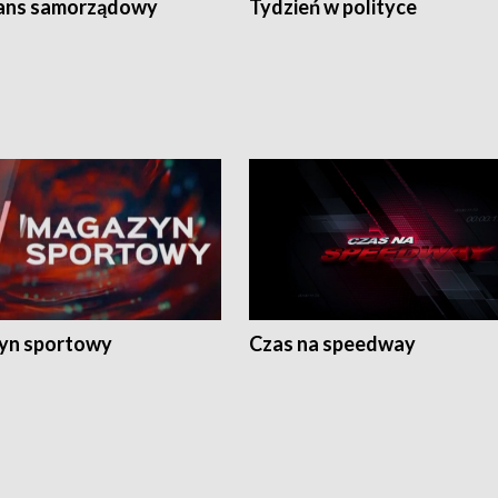
ans samorządowy
Tydzień w polityce
yn sportowy
Czas na speedway