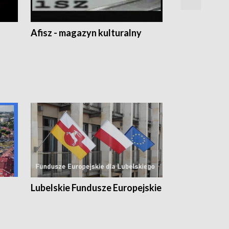
Afisz - magazyn kulturalny
Zobacz, co s
Lubelskie Fundusze Europejskie