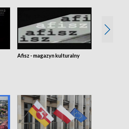
Afisz - magazyn kulturalny
Zobacz, co s