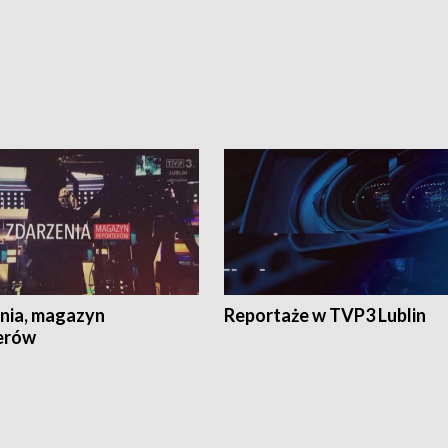
nia, magazyn
Reportaże w TVP3 Lublin
erów