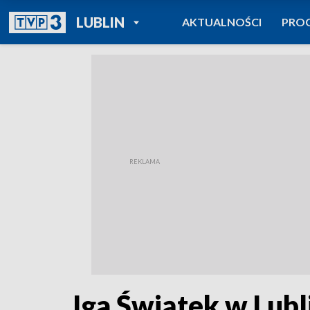
POWRÓT DO
LUBLIN
AKTUALNOŚCI
PRO
TVP REGIONY
Iga Świątek w Lubl