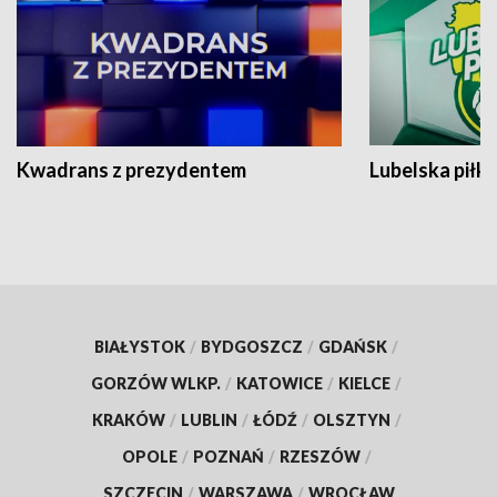
Kwadrans z prezydentem
Lubelska piłk
BIAŁYSTOK
/
BYDGOSZCZ
/
GDAŃSK
/
GORZÓW WLKP.
/
KATOWICE
/
KIELCE
/
KRAKÓW
/
LUBLIN
/
ŁÓDŹ
/
OLSZTYN
/
OPOLE
/
POZNAŃ
/
RZESZÓW
/
SZCZECIN
/
WARSZAWA
/
WROCŁAW