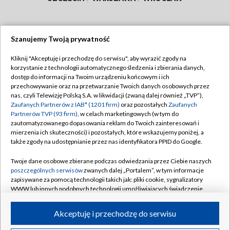
Szanujemy Twoją prywatność
Dołącz do nas:
Kliknij "Akceptuję i przechodzę do serwisu", aby wyrazić zgody na
korzystanie z technologii automatycznego śledzenia i zbierania danych,
TVP
dostęp do informacji na Twoim urządzeniu końcowym i ich
Abonament TVP
przechowywanie oraz na przetwarzanie Twoich danych osobowych przez
Regulamin TVP
nas, czyli Telewizję Polską S.A. w likwidacji (zwaną dalej również „TVP”),
Emisja w TVP
Polityka prywatności
Zaufanych Partnerów z IAB* (1201 firm)
oraz pozostałych
Zaufanych
Partnerów TVP (93 firm)
, w celach marketingowych (w tym do
Centrum informacji TVP
Moje zgody
zautomatyzowanego dopasowania reklam do Twoich zainteresowań i
mierzenia ich skuteczności) i pozostałych, które wskazujemy poniżej, a
Naziemna Telewizja Cyfrowa
Pomoc
także zgody na udostępnianie przez nas identyfikatora PPID do Google.
Sklep TVP
Biuro reklamy
Twoje dane osobowe zbierane podczas odwiedzania przez Ciebie naszych
Rada Programowa
Kontakt
poszczególnych serwisów
zwanych dalej „Portalem”, w tym informacje
zapisywane za pomocą technologii takich jak: pliki cookie, sygnalizatory
System NOS
WWW lub innych podobnych technologii umożliwiających świadczenie
dopasowanych i bezpiecznych usług, personalizację treści oraz reklam,
Informacje o nadawcy
Kanały
udostępnianie funkcji mediów społecznościowych oraz analizowanie
Akceptuję i przechodzę do serwisu
ruchu w Internecie.
Program dla prasy
©2026 Telewizja Polska S.A. w likwidacji