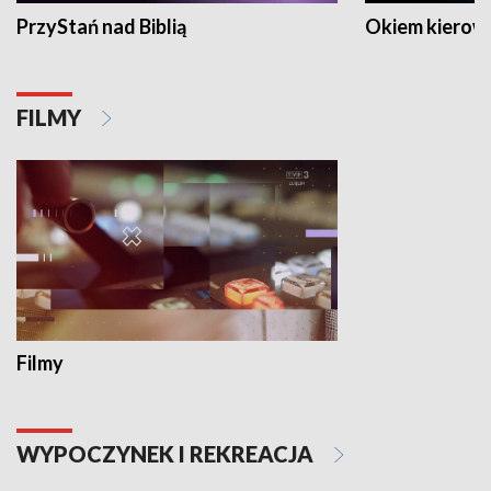
PrzyStań nad Biblią
Okiem kierow
FILMY
Filmy
WYPOCZYNEK I REKREACJA