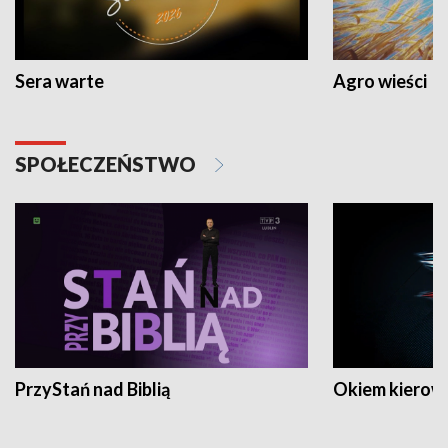
Sera warte
Agro wieści
SPOŁECZEŃSTWO
PrzyStań nad Biblią
Okiem kierow