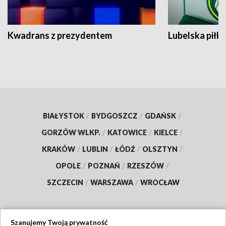
Kwadrans z prezydentem
Lubelska piłk
BIAŁYSTOK
/
BYDGOSZCZ
/
GDAŃSK
/
GORZÓW WLKP.
/
KATOWICE
/
KIELCE
/
KRAKÓW
/
LUBLIN
/
ŁÓDŹ
/
OLSZTYN
/
OPOLE
/
POZNAŃ
/
RZESZÓW
/
SZCZECIN
/
WARSZAWA
/
WROCŁAW
Szanujemy Twoją prywatność