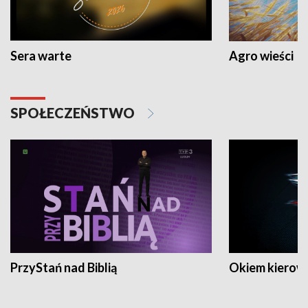
Sera warte
Agro wieści
SPOŁECZEŃSTWO
PrzyStań nad Biblią
Okiem kierow