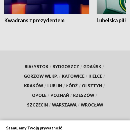
Kwadrans z prezydentem
Lubelska piłk
BIAŁYSTOK
/
BYDGOSZCZ
/
GDAŃSK
/
GORZÓW WLKP.
/
KATOWICE
/
KIELCE
/
KRAKÓW
/
LUBLIN
/
ŁÓDŹ
/
OLSZTYN
/
OPOLE
/
POZNAŃ
/
RZESZÓW
/
SZCZECIN
/
WARSZAWA
/
WROCŁAW
Szanujemy Twoją prywatność