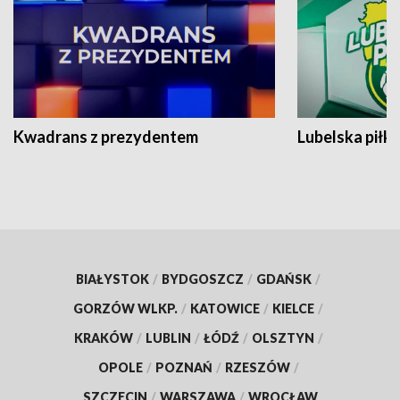
Kwadrans z prezydentem
Lubelska piłk
BIAŁYSTOK
/
BYDGOSZCZ
/
GDAŃSK
/
GORZÓW WLKP.
/
KATOWICE
/
KIELCE
/
KRAKÓW
/
LUBLIN
/
ŁÓDŹ
/
OLSZTYN
/
OPOLE
/
POZNAŃ
/
RZESZÓW
/
SZCZECIN
/
WARSZAWA
/
WROCŁAW