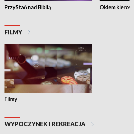
PrzyStań nad Biblią
Okiem kierow
FILMY
Filmy
WYPOCZYNEK I REKREACJA