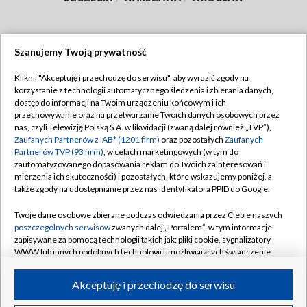
Szanujemy Twoją prywatność
Dołącz do nas:
Kliknij "Akceptuję i przechodzę do serwisu", aby wyrazić zgody na
korzystanie z technologii automatycznego śledzenia i zbierania danych,
TVP
dostęp do informacji na Twoim urządzeniu końcowym i ich
Abonament TVP
przechowywanie oraz na przetwarzanie Twoich danych osobowych przez
Regulamin TVP
nas, czyli Telewizję Polską S.A. w likwidacji (zwaną dalej również „TVP”),
Emisja w TVP
Polityka prywatności
Zaufanych Partnerów z IAB* (1201 firm)
oraz pozostałych
Zaufanych
Partnerów TVP (93 firm)
, w celach marketingowych (w tym do
Centrum informacji TVP
Moje zgody
zautomatyzowanego dopasowania reklam do Twoich zainteresowań i
mierzenia ich skuteczności) i pozostałych, które wskazujemy poniżej, a
Naziemna Telewizja Cyfrowa
Pomoc
także zgody na udostępnianie przez nas identyfikatora PPID do Google.
Sklep TVP
Biuro reklamy
Twoje dane osobowe zbierane podczas odwiedzania przez Ciebie naszych
Rada Programowa
Kontakt
poszczególnych serwisów
zwanych dalej „Portalem”, w tym informacje
zapisywane za pomocą technologii takich jak: pliki cookie, sygnalizatory
System NOS
WWW lub innych podobnych technologii umożliwiających świadczenie
dopasowanych i bezpiecznych usług, personalizację treści oraz reklam,
Informacje o nadawcy
Kanały
udostępnianie funkcji mediów społecznościowych oraz analizowanie
Akceptuję i przechodzę do serwisu
ruchu w Internecie.
Program dla prasy
©2026 Telewizja Polska S.A. w likwidacji