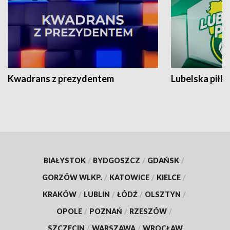
Kwadrans z prezydentem
Lubelska piłk
BIAŁYSTOK
/
BYDGOSZCZ
/
GDAŃSK
/
GORZÓW WLKP.
/
KATOWICE
/
KIELCE
/
KRAKÓW
/
LUBLIN
/
ŁÓDŹ
/
OLSZTYN
/
OPOLE
/
POZNAŃ
/
RZESZÓW
/
SZCZECIN
/
WARSZAWA
/
WROCŁAW