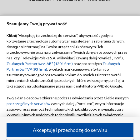
Szanujemy Twoją prywatność
Dołącz do nas:
Kliknij "Akceptuję i przechodzę do serwisu", aby wyrazić zgody na
korzystanie z technologii automatycznego śledzenia i zbierania danych,
TVP
dostęp do informacji na Twoim urządzeniu końcowym i ich
Abonament TVP
przechowywanie oraz na przetwarzanie Twoich danych osobowych przez
Regulamin TVP
nas, czyli Telewizję Polską S.A. w likwidacji (zwaną dalej również „TVP”),
Emisja w TVP
Polityka prywatności
Zaufanych Partnerów z IAB* (1201 firm)
oraz pozostałych
Zaufanych
Partnerów TVP (93 firm)
, w celach marketingowych (w tym do
Centrum informacji TVP
Moje zgody
zautomatyzowanego dopasowania reklam do Twoich zainteresowań i
mierzenia ich skuteczności) i pozostałych, które wskazujemy poniżej, a
Naziemna Telewizja Cyfrowa
Pomoc
także zgody na udostępnianie przez nas identyfikatora PPID do Google.
Sklep TVP
Biuro reklamy
Twoje dane osobowe zbierane podczas odwiedzania przez Ciebie naszych
Rada Programowa
Kontakt
poszczególnych serwisów
zwanych dalej „Portalem”, w tym informacje
zapisywane za pomocą technologii takich jak: pliki cookie, sygnalizatory
System NOS
WWW lub innych podobnych technologii umożliwiających świadczenie
dopasowanych i bezpiecznych usług, personalizację treści oraz reklam,
Informacje o nadawcy
Kanały
udostępnianie funkcji mediów społecznościowych oraz analizowanie
Akceptuję i przechodzę do serwisu
ruchu w Internecie.
Program dla prasy
©2026 Telewizja Polska S.A. w likwidacji