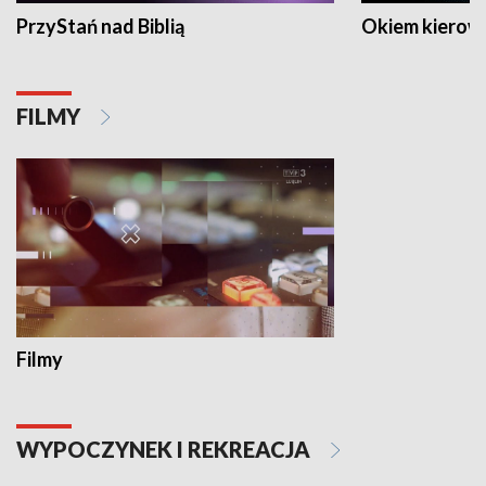
PrzyStań nad Biblią
Okiem kierow
FILMY
Filmy
WYPOCZYNEK I REKREACJA