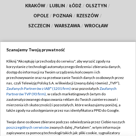
KRAKÓW
/
LUBLIN
/
ŁÓDŹ
/
OLSZTYN
/
OPOLE
/
POZNAŃ
/
RZESZÓW
/
SZCZECIN
/
WARSZAWA
/
WROCŁAW
Szanujemy Twoją prywatność
Dołącz do nas:
Kliknij "Akceptuję i przechodzę do serwisu", aby wyrazić zgody na
korzystanie z technologii automatycznego śledzenia i zbierania danych,
TVP
dostęp do informacji na Twoim urządzeniu końcowym i ich
Abonament TVP
przechowywanie oraz na przetwarzanie Twoich danych osobowych przez
Regulamin TVP
nas, czyli Telewizję Polską S.A. w likwidacji (zwaną dalej również „TVP”),
Emisja w TVP
Polityka prywatności
Zaufanych Partnerów z IAB* (1201 firm)
oraz pozostałych
Zaufanych
Partnerów TVP (93 firm)
, w celach marketingowych (w tym do
Centrum informacji TVP
Moje zgody
zautomatyzowanego dopasowania reklam do Twoich zainteresowań i
mierzenia ich skuteczności) i pozostałych, które wskazujemy poniżej, a
Naziemna Telewizja Cyfrowa
Pomoc
także zgody na udostępnianie przez nas identyfikatora PPID do Google.
Sklep TVP
Biuro reklamy
Twoje dane osobowe zbierane podczas odwiedzania przez Ciebie naszych
Rada Programowa
Kontakt
poszczególnych serwisów
zwanych dalej „Portalem”, w tym informacje
zapisywane za pomocą technologii takich jak: pliki cookie, sygnalizatory