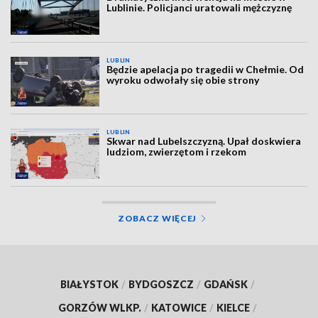
Lublinie. Policjanci uratowali mężczyznę
LUBLIN
Będzie apelacja po tragedii w Chełmie. Od
wyroku odwołały się obie strony
LUBLIN
Skwar nad Lubelszczyzną. Upał doskwiera
ludziom, zwierzętom i rzekom
ZOBACZ WIĘCEJ
BIAŁYSTOK
/
BYDGOSZCZ
/
GDAŃSK
/
GORZÓW WLKP.
/
KATOWICE
/
KIELCE
/