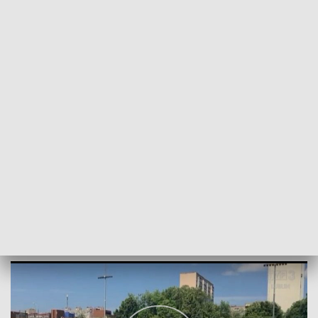
POWRÓT DO
LUBLIN
TVP REGIONY
Dzień Dziecka w Kijowie
2022-06-01